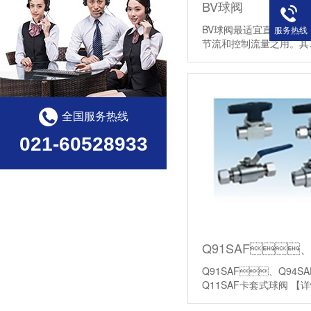
BV球阀
BV球阀最适宜直接做开闭使用
服务热线
节流和控制流量之用。
全国服务热线
021-60528933
Q91SAF、Q94S
Q11SAF卡套式球阀
【详