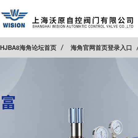
HJBA8海角论坛首页
海角官网首页登录入口
特殊定制
客户案例
Cv计算器
新闻