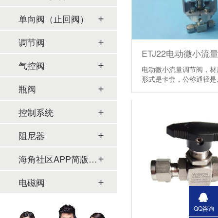
单向阀（止回阀）
调节阀
ETJ22电动微小流
气控阀
电动微小流量调节阀，材质不
形式是卡套，公称通径
瓶阀
控制系统
阻尼器
海角社区APP简版下载及管件
电磁阀
QQ咨询