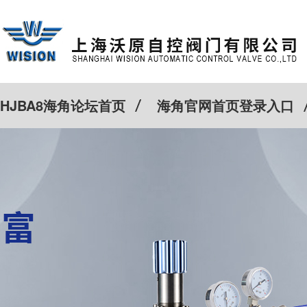
HJBA8海角论坛首页
海角官网首页登录入口
特殊定制
客户案例
Cv计算器
新闻