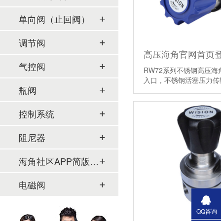
单向阀（止回阀）
调节阀
气控阀
RW72系列不锈钢高压
入口，不锈钢活塞压力传
瓶阀
准…
【详情】
控制系统
阻尼器
海角社区APP简版下载及管件
电磁阀
QQ咨询