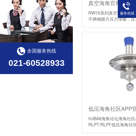
RW76系列真空海角官网首页登
服务热线
不锈钢膜片压力传输，压力控
用…
【详情】
全国服务热线
021-60528933
HJBA8海角论坛海角社区
RLPT/RLPF低压海角社
大膜盖结构，专门为微