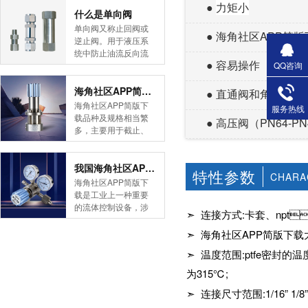
●
力矩小
简版下载告诉您！先
什么是单向阀
导式海角社区APP官
单向阀又称止回阀或
● 海角社区APP简
网版是采用控制阀体
逆止阀。用于液压系
内的启闭件的开度来
统中防止油流反向流
调节介质的流量，将
● 容易操作
动,或者用于气动系统
QQ咨询
介质的压力降低，同
中防止压缩空气逆向
时借助阀后压力的作
流动。今天HJBA8海
海角社区APP简版下载的维护保养方式有哪些
● 直通阀和角阀都可
用调节启闭件的开
角论坛海角社区APP
海角社区APP简版下
服务热线
度，使阀后压力保持
简版下载为您介绍一
载品种及规格相当繁
● 高压阀（
PN64-PN
在一定范围内，在进
下什么是单向阀。
多，主要用于截止、
口压力不断变化的情
一、简介单向阀有直
导流、稳压、分流
况下，保持出口压力
通式和直角式两种。
等，用途广泛。正确
在设定的范围内，保
直通式单向阀用螺纹
和有序有效的维护保
我国海角社区APP简版下载市场的现状及前景如何
特性参数
护其后的生活生产器
CHARA
连接安装在管路上。
养会保护海角社区
海角社区APP简版下
具。本类海角社区
直角式单向阀有螺纹
APP简版下载，使海
载是工业上一种重要
APP简版下载在管......
连接、板式连接和法
角社区APP简版下载
的流体控制设备，涉
➣ 连接方式
:
卡套、
npt

兰连接三种形式。液
正常发挥功能并且延
及到国民经济诸多部
控单向阀也称闭锁阀
长海角社区APP简版
门，是国民经济的发
➣ 海角社区APP简版下
或保压阀，它与......
下载使用寿命。今天
展重要基础设备。今
➣ 温度范围
:ptfe
密封的温
HJBA8海角论坛海角
天HJBA8海角论坛海
社区APP简版下载为
角社区APP简版下载
为
315
℃
;
您介绍一下海角社区
带大家一起分析一下
APP简版下载的维护
➣ 连接尺寸范围
:1/16
”
1/8
我国海角社区APP简
保养方式。日常海角
版下载市场的现状及