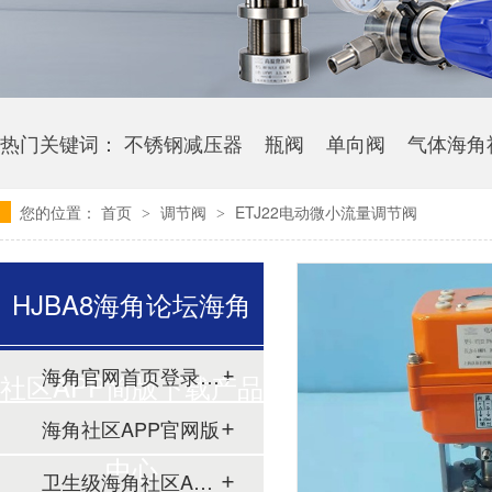
热门关键词：
不锈钢减压器
瓶阀
单向阀
气体海角
您的位置：
首页
调节阀
ETJ22电动微小流量调节阀
>
>
HJBA8海角论坛海角
海角官网首页登录入口
社区APP简版下载产品
海角社区APP官网版
中心
卫生级海角社区APP简版下载