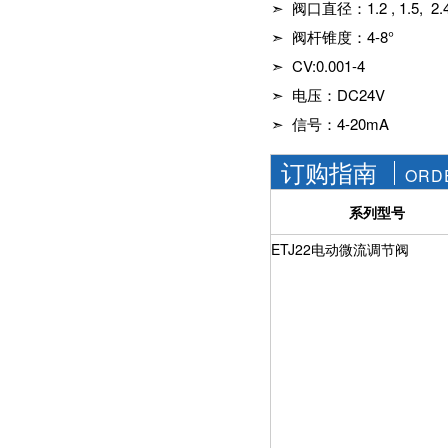
➣ 阀口直径：
1.2 , 1.5, 
社区APP简版下载维
前景。经过几十年的
护保养1、海角社区
发展，我国海角社区
➣ 阀杆锥度：
4-8
°
APP简版下载应存干
APP简版下载产品已
➣ CV:0.001-4
燥通风的室内，通路
经形成十几大类，在
两端须堵塞。2、长期
企业数量和产销量两
➣ 电压：
DC24V
存放的海角社区APP
方面均在世界上排名
简版下载应定期检
➣ 信号：
4-20mA
靠前，但大多是小规
查，清除污物，并在
模、低层次海角社区
加工......
APP简版下载的企
订购指南
ORD
业，产品也以中低端
为主。改......
系列型号
ETJ22电动微流调节阀