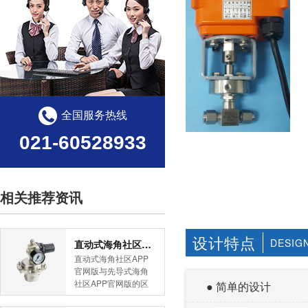
全国服务热线
021-60528933
相关推荐资讯
设计特点
DESIG
直动式海角社区APP官网版与先导式海角社区APP官网版的区别
直动式海角社区APP
官网版与先导式海角
社区APP官网版的区
● 简单的设计
别是什么？HJBA8海
角论坛海角社区APP