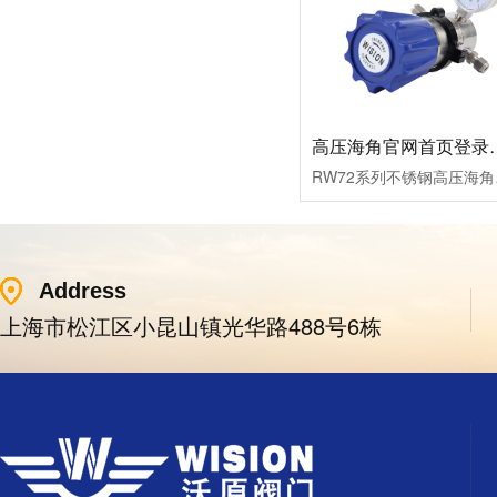
高压海角官网首
RW72系列不锈钢高压海角
Address
上海市松江区小昆山镇光华路488号6栋