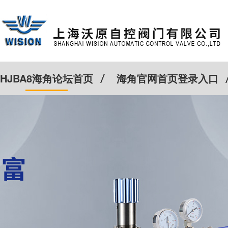
HJBA8海角论坛首页
海角官网首页登录入口
特殊定制
客户案例
Cv计算器
新闻