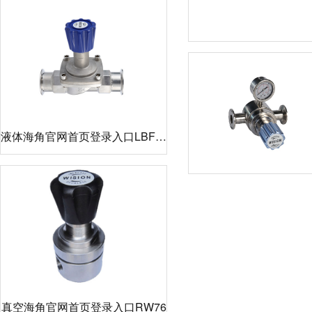
液体海角官网首页登录入口LBF 液体泄压阀LAF
真空海角官网首页登录入口RW76