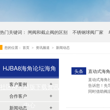
热门关键词：
闸阀和截止阀的区别
不锈钢球阀厂家
您的位置：
首页
资讯频道
新闻动态
>
>
卫生级海角社区APP官网版多少钱
HJBA8海角论坛海角
头条
直动式海角
直动式海角社
客户案例
社区APP简版下载资讯
告诉您
同时借助阀后
合作客户
持出口压力在
中心
新闻动态