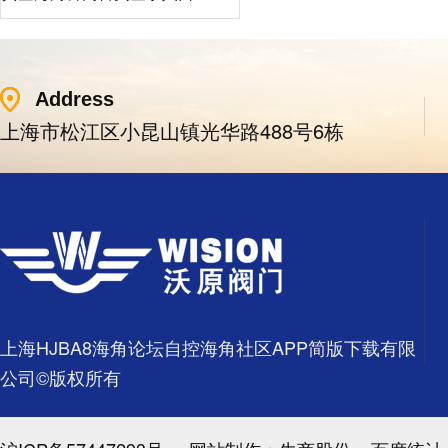
Address
上海市松江区小昆山镇光华路488号6栋
上海HJBA8海角论坛自控海角社区APP简版下载有限
公司©版权所有