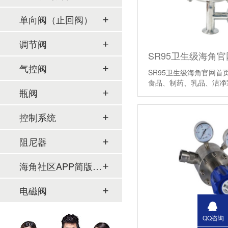
单向阀（止回阀）
调节阀
气控阀
SR95卫生级海角官网首
食品、制药、乳品、
瓶阀
等…
【详情】
控制系统
阻尼器
海角社区APP简版下载及管件
电磁阀
QQ咨询