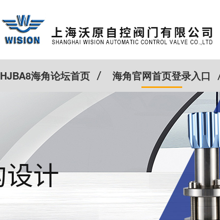
HJBA8海角论坛首页
海角官网首页登录入口
特殊定制
客户案例
Cv计算器
新闻