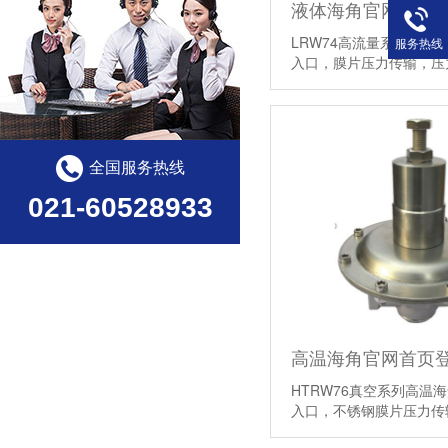
LRW74高流量系列液体
服务热线
入口，膜片压力传输
【详情】
全国服务热线
021-60528933
HTRW76真空系列高温
入口，不锈钢膜片压力传输
【详情】