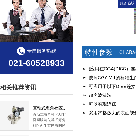
服务热线
特性参数
全国服务热线
CHARA
021-60528933
➣ (应用在CGA(DISS
➣ 按照CGA V-1的标准
相关推荐资讯
➣ 可应用于以下DISS连接:6
➣ 超声波清洗
➣ 可以实现追踪
直动式海角社区APP官网版与先导式海角社区APP官网版的区别
➣ 采用严格放大的表面视
直动式海角社区APP
官网版与先导式海角
社区APP官网版的区
别是什么？HJBA8海
角论坛海角社区APP