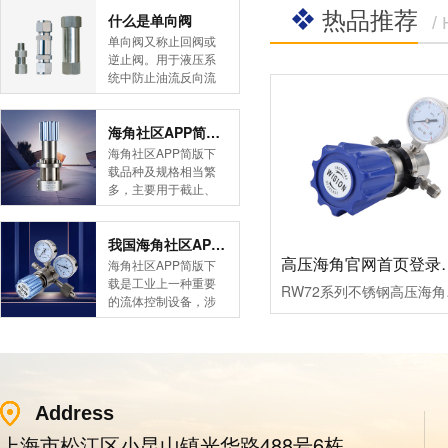
热品推荐
简版下载告诉您！先
什么是单向阀
/
导式海角社区APP官
单向阀又称止回阀或
网版是采用控制阀体
逆止阀。用于液压系
内的启闭件的开度来
统中防止油流反向流
调节介质的流量，将
动,或者用于气动系统
介质的压力降低，同
中防止压缩空气逆向
时借助阀后压力的作
流动。今天HJBA8海
海角社区APP简版下载的维护保养方式有哪些
用调节启闭件的开
角论坛海角社区APP
海角社区APP简版下
度，使阀后压力保持
简版下载为您介绍一
载品种及规格相当繁
在一定范围内，在进
下什么是单向阀。
多，主要用于截止、
口压力不断变化的情
一、简介单向阀有直
导流、稳压、分流
况下，保持出口压力
通式和直角式两种。
等，用途广泛。正确
在设定的范围内，保
直通式单向阀用螺纹
和有序有效的维护保
我国海角社区APP简版下载市场的现状及前景如何
护其后的生活生产器
连接安装在管路上。
养会保护海角社区
高压海角官网首
海角社区APP简版下
具。本类海角社区
直角式单向阀有螺纹
APP简版下载，使海
载是工业上一种重要
APP简版下载在管......
RW72系列不锈钢高压海角官
连接、板式连接和法
角社区APP简版下载
的流体控制设备，涉
兰连接三种形式。液
正常发挥功能并且延
及到国民经济诸多部
控单向阀也称闭锁阀
长海角社区APP简版
门，是国民经济的发
或保压阀，它与......
下载使用寿命。今天
展重要基础设备。今
HJBA8海角论坛海角
天HJBA8海角论坛海
社区APP简版下载为
角社区APP简版下载
您介绍一下海角社区
带大家一起分析一下
Address
APP简版下载的维护
我国海角社区APP简
上海市松江区小昆山镇光华路488号6栋
保养方式。日常海角
版下载市场的现状及