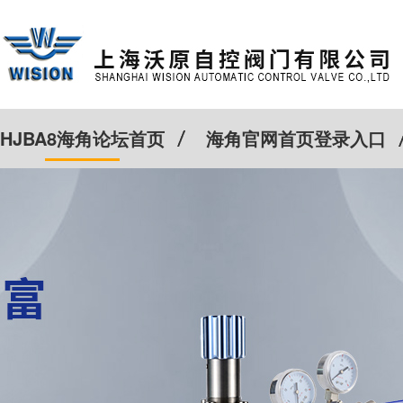
HJBA8海角论坛首页
海角官网首页登录入口
特殊定制
客户案例
Cv计算器
新闻