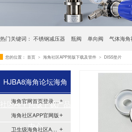
热门关键词：
不锈钢减压器
瓶阀
单向阀
气体海角
您的位置：
首页
海角社区APP简版下载及管件
DISS垫片
>
>
HJBA8海角论坛海角
海角官网首页登录入口
社区APP简版下载产品
海角社区APP官网版
中心
卫生级海角社区APP简版下载