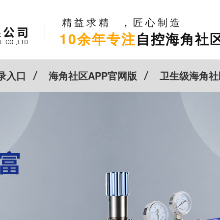
精益求精，匠心制造
10余年专注
自控海角社区
录入口
海角社区APP官网版
卫生级海角社
新闻动态
关于HJBA8海角论坛