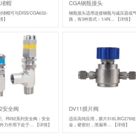
GA堵帽
CGA钢瓶接头
列堵帽可与DISS/CGA632-
钢瓶接头适用连接钢瓶与减压器或
情】
路，有3种形式：1/4N…
【详情】
V92安全阀
DV11膜片阀
、RV92系列安全阀：安全
适应高纯应用，膜片316L和C276
受外力作用下处于…
【详情】
金，硬密封，泄漏率…
【详情】