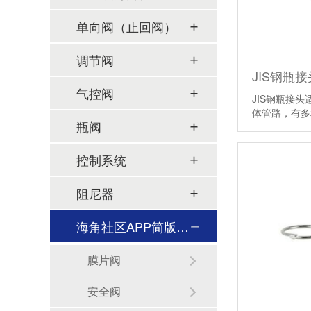
单向阀（止回阀）
调节阀
JIS钢瓶接
气控阀
JIS钢瓶接
体管路，有多
瓶阀
控制系统
阻尼器
海角社区APP简版下载及管件
膜片阀
安全阀