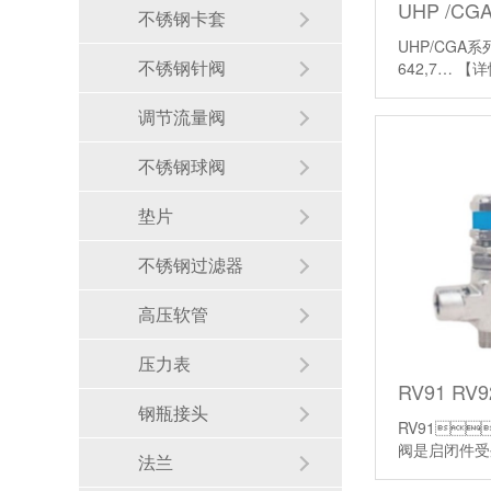
UHP /C
不锈钢卡套
UHP/CGA系
不锈钢针阀
642,7…
【详
调节流量阀
不锈钢球阀
垫片
不锈钢过滤器
高压软管
压力表
RV91 R
钢瓶接头
RV91
阀是启闭件
法兰