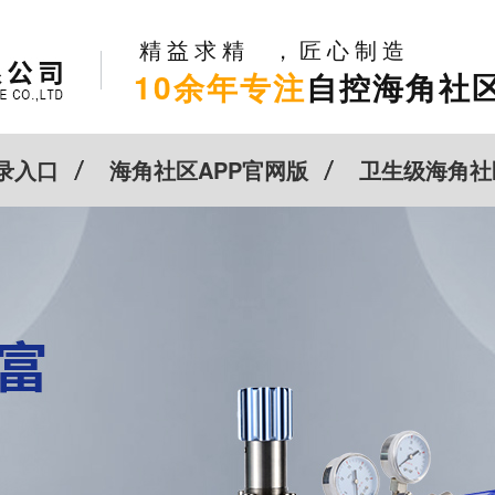
精益求精，匠心制造
10余年专注
自控海角社区
录入口
海角社区APP官网版
卫生级海角社
新闻动态
关于HJBA8海角论坛