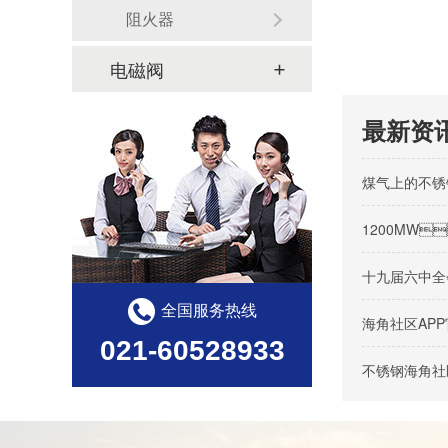
阻火器
电磁阀
最新资
煤气上的不锈
1200MW
十九届六中全
全国服务热线
海角社区AP
021-60528933
不锈钢海角社