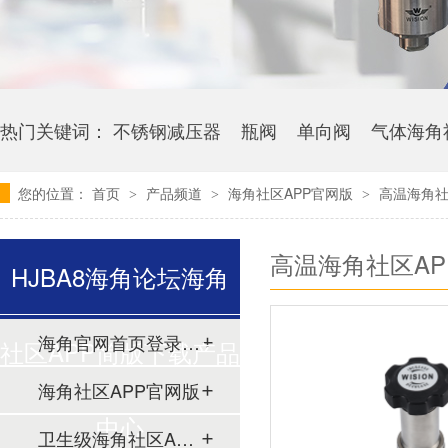
热门关键词：
不锈钢减压器
瓶阀
单向阀
气体海角
您的位置：
首页
产品频道
海角社区APP官网版
高温海角社
>
>
>
高温海角社区AP
HJBA8海角论坛海角
海角官网首页登录入口
社区APP简版下载产品
海角社区APP官网版
中心
卫生级海角社区APP简版下载