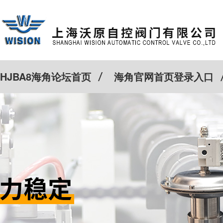
HJBA8海角论坛首页
海角官网首页登录入口
特殊定制
客户案例
Cv计算器
新闻