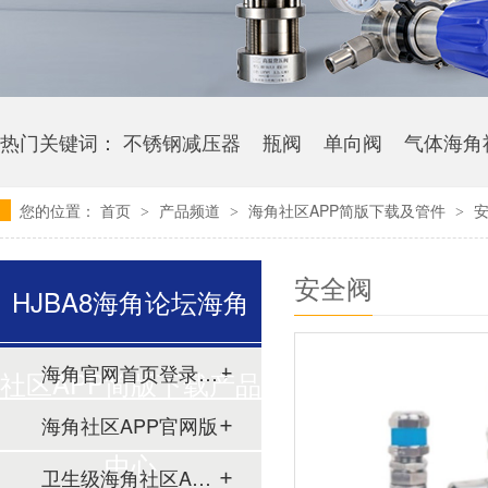
热门关键词：
不锈钢减压器
瓶阀
单向阀
气体海角
您的位置：
首页
产品频道
海角社区APP简版下载及管件
>
>
>
安全阀
HJBA8海角论坛海角
海角官网首页登录入口
社区APP简版下载产品
海角社区APP官网版
中心
卫生级海角社区APP简版下载