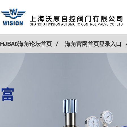
HJBA8海角论坛首页
海角官网首页登录入口
特殊定制
客户案例
Cv计算器
新闻