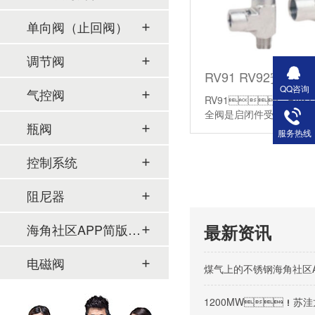
单向阀（止回阀）
调节阀
RV91 RV92安全阀
QQ咨询
气控阀
RV91、RV92系
全阀是启闭件受外力作用
瓶阀
情】
服务热线
控制系统
阻尼器
海角社区APP简版下载及管件
最新资讯
电磁阀
煤气上的不锈钢海角社区
1200MW！苏洼龙