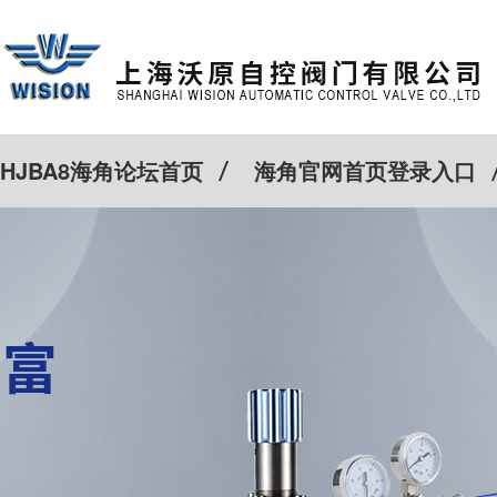
HJBA8海角论坛首页
海角官网首页登录入口
特殊定制
客户案例
Cv计算器
新闻