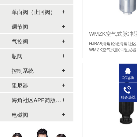
单向阀（止回阀）
调节阀
WMZK空气式脉冲
气控阀
HJBA8海角论坛海角社区
WMZK空气式脉冲阻尼
瓶阀
体，依靠液体直…
【详
控制系统
QQ咨询
阻尼器
服务热线
海角社区APP简版下载及管件
电磁阀