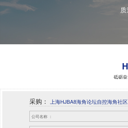
质
砥砺奋
采购：
上海HJBA8海角论坛自控海角社
公司名称 ：