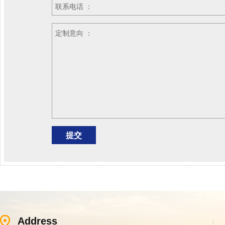
联系电话 ：
定制意向 ：
Address