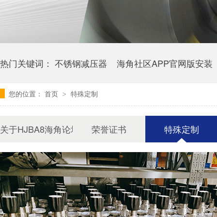
热门关键词：
不锈钢减压器
海角社区APP官网版安装
您的位置：
首页
特殊定制
>
上海卫生级海角官网首页登录入口
卫生级海角官网首
关于HJBA8海角论坛海角社区APP简版下载
荣誉证书
特殊定制