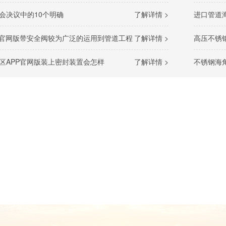
会决议中的10个明确
了解详情 >
进口管道海角
P官网版带安全阀较为广泛的运用到管道工程
了解详情 >
高压不锈
区APP官网版装上密封装置会怎样
了解详情 >
不锈钢海角