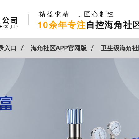
精益求精，匠心制造
10余年专注
自控海角社区
录入口
海角社区APP官网版
卫生级海角社
新闻动态
关于HJBA8海角论坛