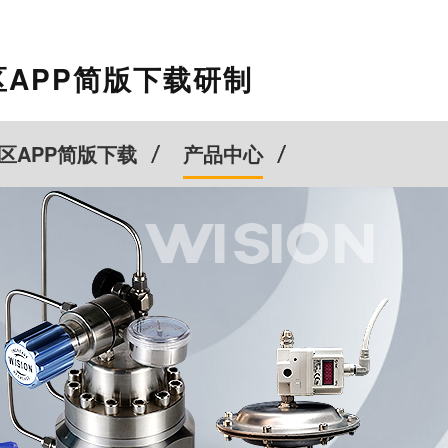
APP简版下载研制
服务热线
区APP简版下载
产品中心
021-60528933