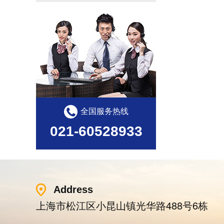
全国服务热线
021-60528933
Address
上海市松江区小昆山镇光华路488号6栋