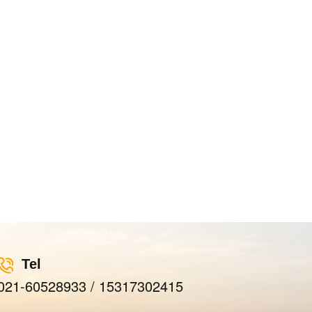
Tel
021-60528933 / 15317302415