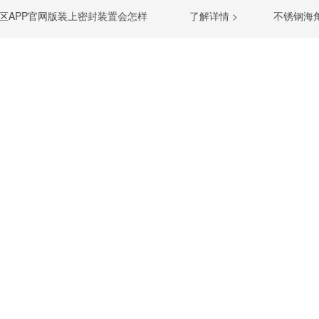
区APP官网版装上密封装置会怎样
了解详情 >
不锈钢海角