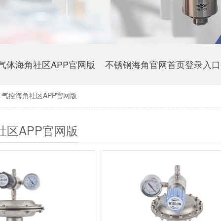
气体海角社区APP官网版
不锈钢海角官网首页登录入口
气控海角社区APP官网版
社区APP官网版