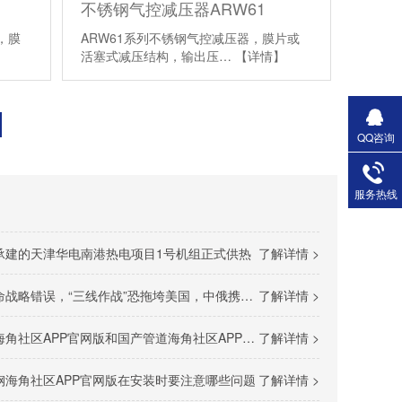
不锈钢气控减压器ARW61
，膜
ARW61系列不锈钢气控减压器，膜片或
】
活塞式减压结构，输出压…
【详情】
QQ咨询
服务热线
承建的天津华电南港热电项目1号机组正式供热
了解详情 >
错误，“三线作战”恐拖垮美国，中俄携手发起反攻
了解详情 >
社区APP官网版和国产管道海角社区APP官网版的差别
了解详情 >
钢海角社区APP官网版在安装时要注意哪些问题
了解详情 >