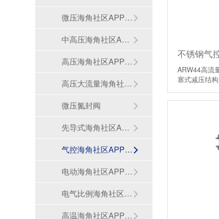
微压海角社区APP官网版
中高压海角社区APP官网版
不锈钢气控
高压海角社区APP官网版
ARW44高流量
塞式减压结构
高压大流量海角社区APP官网版
微压氮封阀
先导式海角社区APP官网版
气控海角社区APP官网版
电动海角社区APP官网版
电气比例海角社区APP官网版
高温海角社区APP官网版