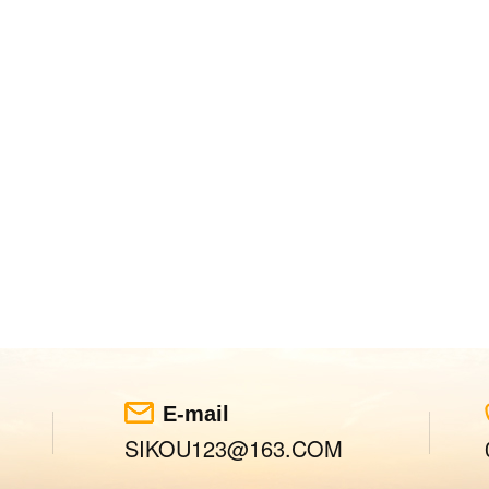
E-mail
SIKOU123@163.COM