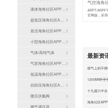
液体海角社区APP官网版
ARPT/AR
官网版，
超低压海角社区APP官网版
情】
差压海角社区APP官网版
小型海角社区APP官网版
气体/高纯气体
最新资
气室海角社区APP官网版
煤气上的不锈
低温海角社区APP官网版
1200MW
自卸压海角社区APP官网版
十九届六中全
微压供氮阀
海角社区AP
燃气调压器