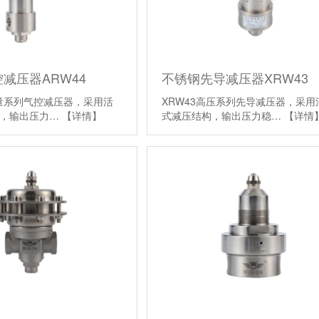
减压器ARW44
不锈钢先导减压器XRW43
系列气控减压器，采用活
XRW43高压系列先导减压器，采用
，输出压力…
【详情】
式减压结构，输出压力稳…
【详情