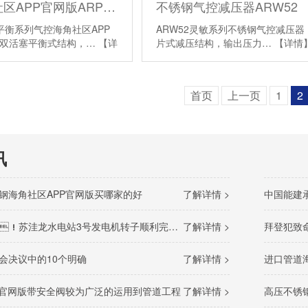
气控海角社区APP官网版ARPT/ARPF
不锈钢气控减压器ARW52
PF平衡系列气控海角社区APP
ARW52灵敏系列不锈钢气控减压器
采用双活塞平衡式结构，…
【详
片式减压结构，输出压力…
【详情
首页
上一页
1
2
讯
钢海角社区APP官网版买哪家的好
了解详情 >
中国能建
！苏洼龙水电站3号发电机转子顺利完成吊装
了解详情 >
拜登犯致命战略
会决议中的10个明确
了解详情 >
进口管道海角
P官网版带安全阀较为广泛的运用到管道工程
了解详情 >
高压不锈