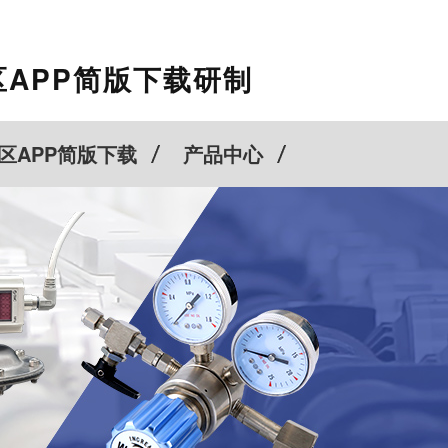
APP简版下载研制
服务热线
区APP简版下载
产品中心
021-60528933