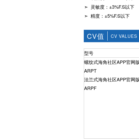
社区APP简版下载维
前景。经过几十年的
➣ 灵敏度：±3%F.S以下
护保养1、海角社区
发展，我国海角社区
APP简版下载应存干
➣ 精度：±5%F.S以下
APP简版下载产品已
燥通风的室内，通路
经形成十几大类，在
两端须堵塞。2、长期
企业数量和产销量两
存放的海角社区APP
方面均在世界上排名
CV值
CV VALUES
简版下载应定期检
靠前，但大多是小规
查，清除污物，并在
模、低层次海角社区
加工......
APP简版下载的企
型号
业，产品也以中低端
为主。改......
螺纹式海角社区APP官网
ARPT
法兰式海角社区APP官网
ARPF