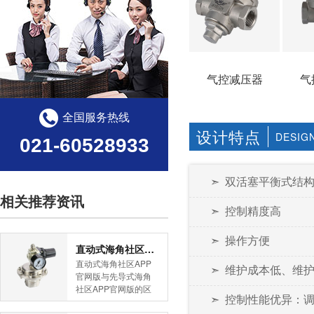
气控减压器
气
全国服务热线
设计特点
DESIG
021-60528933
➣ 双活塞平衡式结
相关推荐资讯
➣ 控制精度高
➣ 操作方便
直动式海角社区APP官网版与先导式海角社区APP官网版的区别
直动式海角社区APP
➣ 维护成本低、维
官网版与先导式海角
社区APP官网版的区
➣ 控制性能优异：调
别是什么？HJBA8海
角论坛海角社区APP