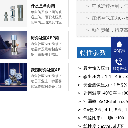
➣ 可以远程控制
简版下载告诉您！先
什么是单向阀
导式海角社区APP官
单向阀又称止回阀或
网版是采用控制阀体
逆止阀。用于液压系
➣ 压缩空气压力0-7b
内的启闭件的开度来
统中防止油流反向流
调节介质的流量，将
动,或者用于气动系统
➣ 动作灵敏，精度
介质的压力降低，同
中防止压缩空气逆向
时借助阀后压力的作
流动。今天HJBA8海
海角社区APP简版下载的维护保养方式有哪些
用调节启闭件的开
角论坛海角社区APP
海角社区APP简版下
度，使阀后压力保持
简版下载为您介绍一
载品种及规格相当繁
特性参数
QQ咨询
在一定范围内，在进
CHARA
下什么是单向阀。
多，主要用于截止、
口压力不断变化的情
一、简介单向阀有直
导流、稳压、分流
况下，保持出口压力
通式和直角式两种。
等，用途广泛。正确
在设定的范围内，保
➣ 最大输入压力：3MPa
直通式单向阀用螺纹
服务热线
和有序有效的维护保
我国海角社区APP简版下载市场的现状及前景如何
护其后的生活生产器
连接安装在管路上。
养会保护海角社区
海角社区APP简版下
➣ 输出压力：1-4，4-8，8-1
具。本类海角社区
直角式单向阀有螺纹
APP简版下载，使海
载是工业上一种重要
APP简版下载在管......
连接、板式连接和法
➣ 安全测试压力：1.
角社区APP简版下载
的流体控制设备，涉
兰连接三种形式。液
正常发挥功能并且延
及到国民经济诸多部
➣ 适用温度:-40℃至＋1
控单向阀也称闭锁阀
长海角社区APP简版
门，是国民经济的发
或保压阀，它与......
下载使用寿命。今天
➣ 泄漏率: 2×10-8 atm cc/
展重要基础设备。今
HJBA8海角论坛海角
天HJBA8海角论坛海
➣ CV值:2.6，4.1，6.6，11
社区APP简版下载为
角社区APP简版下载
您介绍一下海角社区
带大家一起分析一下
➣ 气控比率1：1到1:100
APP简版下载的维护
我国海角社区APP简
➣ 线性度：±5%F.S以下
保养方式。日常海角
版下载市场的现状及