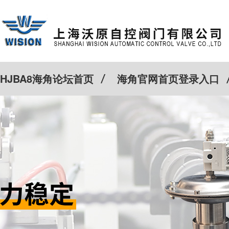
HJBA8海角论坛首页
海角官网首页登录入口
特殊定制
客户案例
Cv计算器
新闻