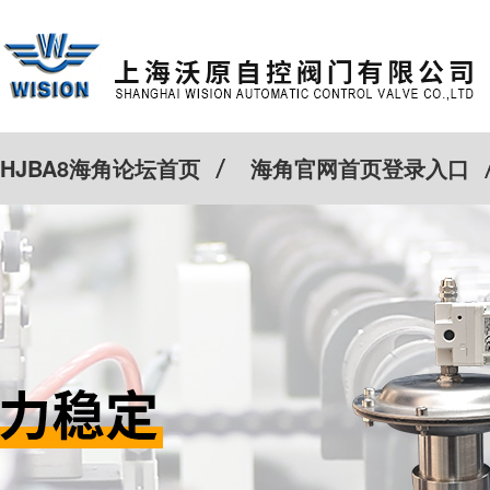
HJBA8海角论坛首页
海角官网首页登录入口
特殊定制
客户案例
Cv计算器
新闻