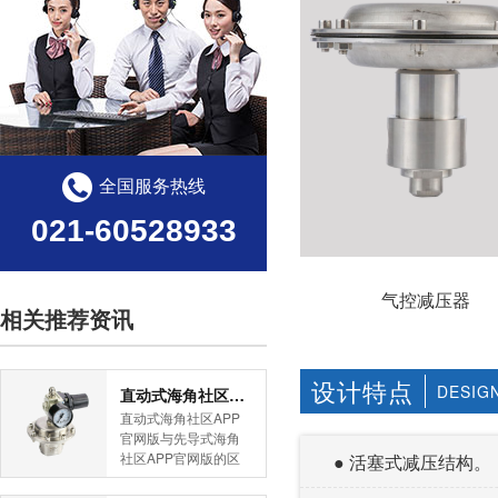
全国服务热线
021-60528933
气控减压器
相关推荐资讯
设计特点
DESIG
直动式海角社区APP官网版与先导式海角社区APP官网版的区别
直动式海角社区APP
官网版与先导式海角
社区APP官网版的区
● 活塞式减压结构。
别是什么？HJBA8海
角论坛海角社区APP