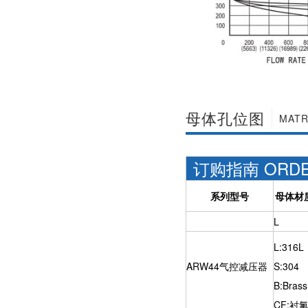
母体孔位图
MATR
订购指南 ORDER
系列型号
母体材
L
L:316L
ARW44气控减压器
S:304
B:Brass
CF:衬