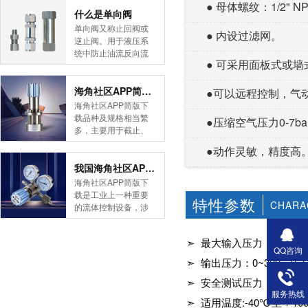
● 母体螺纹：1/2" NP
简版下载告诉您！先
什么是单向阀
导式海角社区APP官
单向阀又称止回阀或
● 内设过滤网。
网版是采用控制阀体
逆止阀。用于液压系
内的启闭件的开度来
统中防止油流反向流
调节介质的流量，将
● 可采用面板式或墙式安
动,或者用于气动系统
介质的压力降低，同
中防止压缩空气逆向
时借助阀后压力的作
流动。今天HJBA8海
海角社区APP简版下载的维护保养方式有哪些
●可以远程控制，气
用调节启闭件的开
角论坛海角社区APP
海角社区APP简版下
度，使阀后压力保持
简版下载为您介绍一
载品种及规格相当繁
●压缩空气压力0-7b
在一定范围内，在进
下什么是单向阀。
多，主要用于截止、
口压力不断变化的情
一、简介单向阀有直
导流、稳压、分流
况下，保持出口压力
●动作灵敏，精度高
通式和直角式两种。
等，用途广泛。正确
在设定的范围内，保
直通式单向阀用螺纹
和有序有效的维护保
我国海角社区APP简版下载市场的现状及前景如何
护其后的生活生产器
连接安装在管路上。
养会保护海角社区
海角社区APP简版下
具。本类海角社区
直角式单向阀有螺纹
APP简版下载，使海
载是工业上一种重要
APP简版下载在管......
特性参数
连接、板式连接和法
角社区APP简版下载
CHARA
的流体控制设备，涉
兰连接三种形式。液
正常发挥功能并且延
及到国民经济诸多部
控单向阀也称闭锁阀
长海角社区APP简版
门，是国民经济的发
或保压阀，它与......
下载使用寿命。今天
➣ 最大输入压力：不锈钢4
展重要基础设备。今
QQ咨询
HJBA8海角论坛海角
天HJBA8海角论坛海
➣ 输出压力：0~300，0~600
社区APP简版下载为
角社区APP简版下载
您介绍一下海角社区
带大家一起分析一下
➣ 安全测试压力：1.5
APP简版下载的维护
我国海角社区APP简
服务热线
➣ 适用温度:-40℃至＋1
保养方式。日常海角
版下载市场的现状及