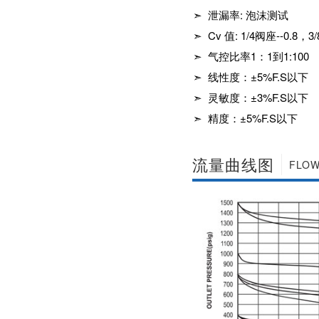
社区APP简版下载维
前景。经过几十年的
➣ 泄漏率: 泡沫测试
护保养1、海角社区
发展，我国海角社区
APP简版下载应存干
➣ Cv 值: 1/4阀座--0.8，3
APP简版下载产品已
燥通风的室内，通路
经形成十几大类，在
➣ 气控比率1：1到1:100
两端须堵塞。2、长期
企业数量和产销量两
存放的海角社区APP
方面均在世界上排名
➣ 线性度：±5%F.S以下
简版下载应定期检
靠前，但大多是小规
➣ 灵敏度：±3%F.S以下
查，清除污物，并在
模、低层次海角社区
加工......
APP简版下载的企
➣ 精度：±5%F.S以下
业，产品也以中低端
为主。改......
流量曲线图
FLOW