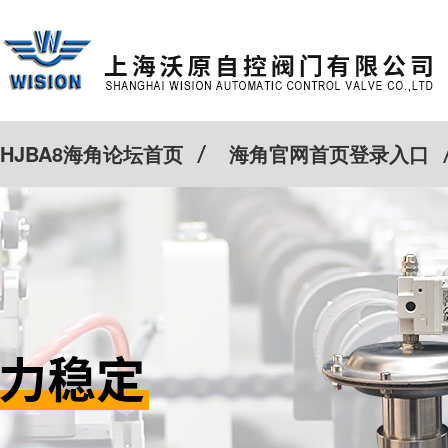
HJBA8海角论坛首页
海角官网首页登录入口
特殊定制
客户案例
Cv计算器
新闻