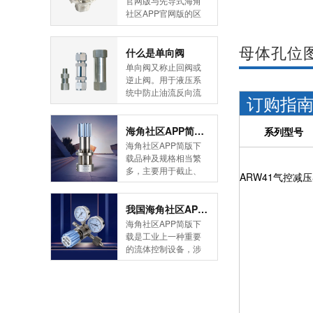
官网版与先导式海角
社区APP官网版的区
别是什么？HJBA8海
角论坛海角社区APP
母体孔位
简版下载告诉您！先
什么是单向阀
导式海角社区APP官
单向阀又称止回阀或
网版是采用控制阀体
逆止阀。用于液压系
内的启闭件的开度来
统中防止油流反向流
订购指
调节介质的流量，将
动,或者用于气动系统
介质的压力降低，同
中防止压缩空气逆向
时借助阀后压力的作
流动。今天HJBA8海
海角社区APP简版下载的维护保养方式有哪些
系列型号
用调节启闭件的开
角论坛海角社区APP
海角社区APP简版下
度，使阀后压力保持
简版下载为您介绍一
载品种及规格相当繁
在一定范围内，在进
下什么是单向阀。
多，主要用于截止、
ARW41气控减
口压力不断变化的情
一、简介单向阀有直
导流、稳压、分流
况下，保持出口压力
通式和直角式两种。
等，用途广泛。正确
在设定的范围内，保
直通式单向阀用螺纹
和有序有效的维护保
我国海角社区APP简版下载市场的现状及前景如何
护其后的生活生产器
连接安装在管路上。
养会保护海角社区
海角社区APP简版下
具。本类海角社区
直角式单向阀有螺纹
APP简版下载，使海
载是工业上一种重要
APP简版下载在管......
连接、板式连接和法
角社区APP简版下载
的流体控制设备，涉
兰连接三种形式。液
正常发挥功能并且延
及到国民经济诸多部
控单向阀也称闭锁阀
长海角社区APP简版
门，是国民经济的发
或保压阀，它与......
下载使用寿命。今天
展重要基础设备。今
HJBA8海角论坛海角
天HJBA8海角论坛海
社区APP简版下载为
角社区APP简版下载