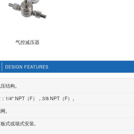
气控减压器
DESIGN FEATURES
压结构。
：1/4" NPT（F），3/8 NPT（F）。
。
面板式或墙式安装。