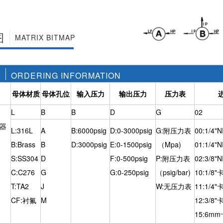
图
MATRIX BITMAP
南
ORDERING INFORMATION
母体材质
母体孔位
输入压力
输出压力
压力表
L
B
B
D
G
02
压器
L:316L
A
B:6000psig
D:0-3000psig
G:附压力表
00:1/4"N
B:Brass
B
D:3000psig
E:0-1500psig
（Mpa)
01:1/4"
S:SS304
D
F:0-500psig
P:附压力表
02:3/8"N
C:C276
G
G:0-250psig
（psig/bar)
10:1/8
T:TA2
J
W:无压力表
11:1/4
CF:衬氟
M
12:3/8
15:6m