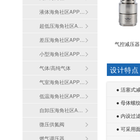
液体海角社区APP官网版
超低压海角社区APP官网版
差压海角社区APP官网版
气控减压器
小型海角社区APP官网版
气体/高纯气体
设计特点
气室海角社区APP官网版
● 活塞式减
低温海角社区APP官网版
● 母体螺纹
自卸压海角社区APP官网版
● 内设过滤网
微压供氮阀
● 可采用
燃气调压器