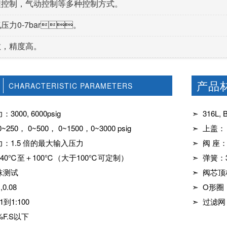
控制，气动控制等多种控制方式。
压力0-7bar。
，精度高。
产品
CHARACTERISTIC PARAMETERS
3000, 6000psig
➣ 316L, 
， 0~500， 0~1500，0~3000 psig
➣ 上盖：
：1.5 倍的最大输入压力
➣ 阀 座
： -40℃至＋100℃（大于100℃可定制）
➣ 弹簧：
泡沫测试
➣ 阀芯顶杆
,0.08
➣ O形圈
1到1:100
➣ 过滤网
%F.S以下