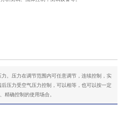
。压力在调节范围内可任意调节，连续控制，实
，阀后压力受空气压力控制，可以相等，也可以按一定
、精确控制的使用场合。