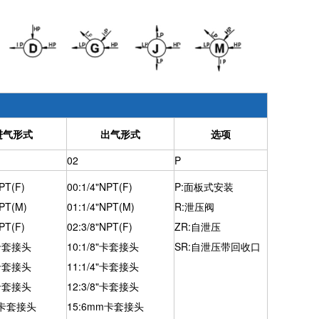
进气形式
出气形式
选项
02
P
PT(F)
00:1/4"NPT(F)
P:面板式安装
NPT(M)
01:1/4"NPT(M)
R:泄压阀
PT(F)
02:3/8"NPT(F)
ZR:自泄压
"卡套接头
10:1/8"卡套接头
SR:自泄压带回收口
"卡套接头
11:1/4"卡套接头
"卡套接头
12:3/8"卡套接头
m卡套接头
15:6mm卡套接头