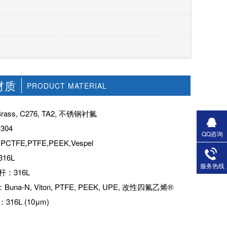
材质
PRODUCT MATERIAL
Brass, C276, TA2, 不锈钢衬氟
 304
QQ咨询
：PCTFE,PTFE,PEEK,Vespel
316L
服务热线
：316L
：Buna-N, Viton, PTFE, PEEK, UPE, 改性四氟乙烯®
：316L (10μm)