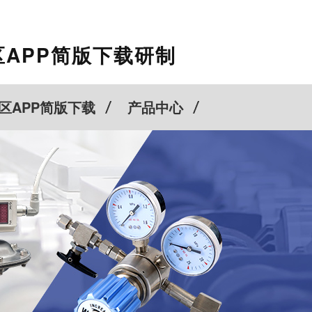
APP简版下载研制
服务热线
区APP简版下载
产品中心
021-60528933