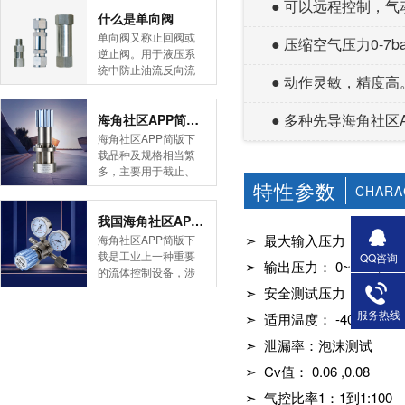
● 可以远程控制，气
简版下载告诉您！先
什么是单向阀
导式海角社区APP官
单向阀又称止回阀或
● 压缩空气压力0-7
网版是采用控制阀体
逆止阀。用于液压系
内的启闭件的开度来
统中防止油流反向流
● 动作灵敏，精度高
调节介质的流量，将
动,或者用于气动系统
介质的压力降低，同
中防止压缩空气逆向
时借助阀后压力的作
● 多种先导海角社区A
流动。今天HJBA8海
海角社区APP简版下载的维护保养方式有哪些
用调节启闭件的开
角论坛海角社区APP
海角社区APP简版下
度，使阀后压力保持
简版下载为您介绍一
载品种及规格相当繁
在一定范围内，在进
下什么是单向阀。
多，主要用于截止、
口压力不断变化的情
一、简介单向阀有直
特性参数
导流、稳压、分流
CHARA
况下，保持出口压力
通式和直角式两种。
等，用途广泛。正确
在设定的范围内，保
直通式单向阀用螺纹
和有序有效的维护保
我国海角社区APP简版下载市场的现状及前景如何
护其后的生活生产器
连接安装在管路上。
养会保护海角社区
➣ 最大输入压力：3000, 60
海角社区APP简版下
具。本类海角社区
直角式单向阀有螺纹
APP简版下载，使海
载是工业上一种重要
QQ咨询
APP简版下载在管......
连接、板式连接和法
➣ 输出压力： 0~250， 0~50
角社区APP简版下载
的流体控制设备，涉
兰连接三种形式。液
正常发挥功能并且延
及到国民经济诸多部
➣ 安全测试压力：1.5
控单向阀也称闭锁阀
长海角社区APP简版
门，是国民经济的发
或保压阀，它与......
服务热线
➣ 适用温度： -40℃
下载使用寿命。今天
展重要基础设备。今
HJBA8海角论坛海角
天HJBA8海角论坛海
➣ 泄漏率：泡沫测试
社区APP简版下载为
角社区APP简版下载
您介绍一下海角社区
➣ Cv值： 0.06 ,0.08
带大家一起分析一下
APP简版下载的维护
我国海角社区APP简
➣ 气控比率1：1到1:100
保养方式。日常海角
版下载市场的现状及