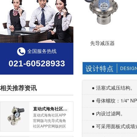
先导减压器
全国服务热线
021-60528933
设计特点
DESIG
相关推荐资讯
● 活塞式减压结构。
● 母体螺纹：1/4" NP
直动式海角社区APP官网版与先导式海角社区APP官网版的区别
● 内设过滤网。
直动式海角社区APP
官网版与先导式海角
● 可采用面板式或墙式安装
社区APP官网版的区
别是什么？HJBA8海
角论坛海角社区APP