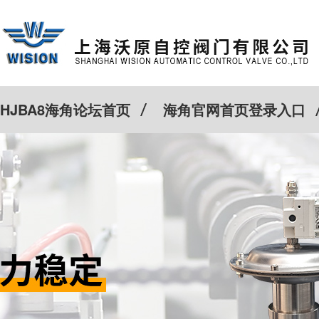
HJBA8海角论坛首页
海角官网首页登录入口
特殊定制
客户案例
Cv计算器
新闻