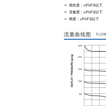
社区APP简版下载维
前景。经过几十年的
➣ 线性度：±5%F.S以下
护保养1、海角社区
发展，我国海角社区
APP简版下载应存干
➣ 灵敏度：±3%F.S以下
APP简版下载产品已
燥通风的室内，通路
经形成十几大类，在
➣ 精度：±5%F.S以下
两端须堵塞。2、长期
企业数量和产销量两
存放的海角社区APP
方面均在世界上排名
简版下载应定期检
靠前，但大多是小规
流量曲线图
查，清除污物，并在
模、低层次海角社区
FLOW
加工......
APP简版下载的企
业，产品也以中低端
为主。改......