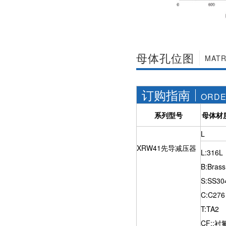
母体孔位图
MATR
订购指南
ORDE
系列型号
母体材
L
XRW41先导减压器
L:316L
B:Brass
S:SS30
C:C276
T:TA2
CF::衬