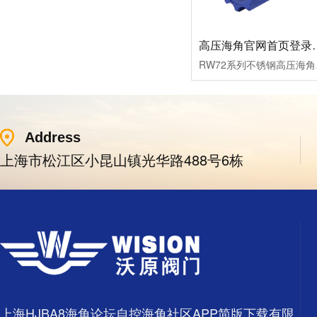
高压海角官网首
RW72系列不锈钢高压海角
Address
上海市松江区小昆山镇光华路488号6栋
上海HJBA8海角论坛自控海角社区APP简版下载有限