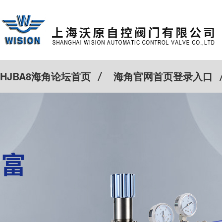
HJBA8海角论坛首页
海角官网首页登录入口
特殊定制
客户案例
Cv计算器
新闻