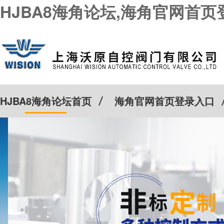
HJBA8海角论坛,海角官网首页
HJBA8海角论坛首页
海角官网首页登录入口
特殊定制
客户案例
Cv计算器
新闻