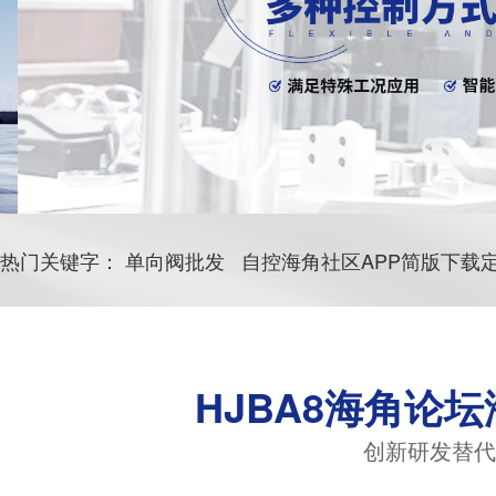
热门关键字：
单向阀批发
自控海角社区APP简版下载
登录入口厂家
海角官网首页登录入口型号
HJBA8海角论
创新研发替代