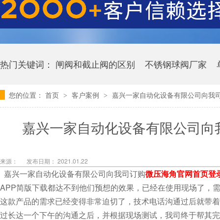
热门关键词：
闸阀和截止阀的区别
不锈钢球阀厂家
您的位置：
首页
客户案例
嘉兴一家自动化设备有限公司向我
>
>
卫生级海角社区APP官网版多少钱
嘉兴一家自动化设备有限公司向
来源：
发布日期： 2021.01.22
嘉兴一家自动化设备有限公司向我司订购
微压海角官网首页登
APP简版下载都达不到他们预想的效果，已经在使用现场了
这款产品的需求已经变得非常迫切了，技术电话沟通过后就带着油
过长达一个下午的沟通之后，并根据现场测试，我司终