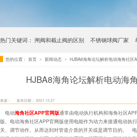
热门关键词：
闸阀和截止阀的区别
不锈钢球阀厂家
您的位置：
首页
新闻动态
HJBA8海角论坛解析电动海角社区
>
>
卫生级海角社区APP官网版多少钱
HJBA8海角论坛解析电动海
来源：
发布日期： 2021.12.27
电动
海角社区APP官网版
通常由电动执行机构和海角社区APP
版。电动海角社区APP官网版使用电能作为动力来接通电动执
关、调节动作。从而达到对管道介质的开关或是调节目的