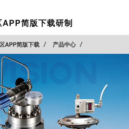
APP简版下载研制
服务热线
区APP简版下载
产品中心
021-60528933