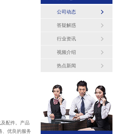
公司动态
答疑解惑
行业资讯
视频介绍
热点新闻
载及配件。产品
、优良的服务