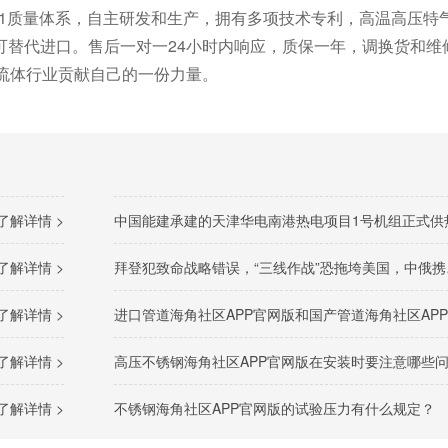
01质量体系，自主研发和生产，拥有多项技术专利，高温高
可替代进口。售后一对一24小时内响应，质保一年，调换货和维
为国内流体行业贡献自己的一份力量。
了解详情 >
中国能建承建的天津华电南港热电项目1号机组正式供
了解详情 >
拜登犯致命战略错误，“三线作战”恐拖垮美国，中俄携手发起反攻
了解详情 >
进口管道海角社区APP官网版和国产管道海角社区APP官网版的差别
了解详情 >
高压不锈钢海角社区APP官网版在安装时要注意哪些
了解详情 >
不锈钢海角社区APP官网版的试验压力有什么规定？