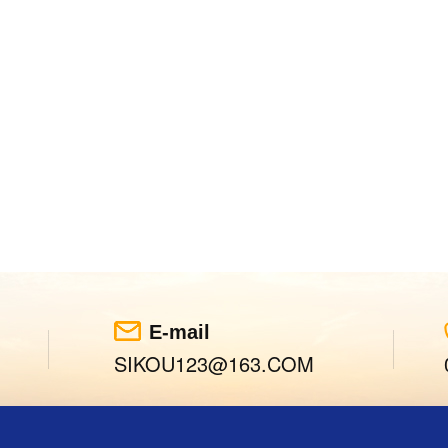
E-mail
SIKOU123@163.COM