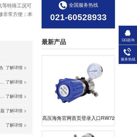
全国服务热线
压特气等特殊工况可
修非常方便；本
021-60528933
QQ咨询
最新产品
服务热线
热
了解详情 >
了解详情 >
了解详情 >
问题
了解详情 >
高压海角官网首页登录入口RW72
了解详情 >