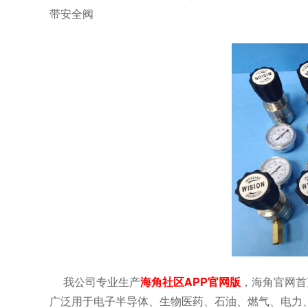
带安全阀
我公司专业生产
海角社区APP官网版
，海角官网首
广泛用于电子半导体、生物医药、石油、燃气、