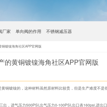
阀厂家
单向阀的作用
不锈钢减压器
的黄铜镀镍海角社区APP官网版
生产的黄铜镀镍海角社区APP官网版
黄铜镀镍的，这种材料虽然原材料比较贵，但是生产难度不是很大
三出，进气压力500PSI,出气压力0-100PSI,出口表160psi,进出口1/