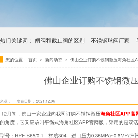
热门关键词：
闸阀和截止阀的区别
不锈钢球阀厂家
您的位置：
首页
新闻动态
佛山企业订购不锈钢微压海角社区A
>
>
卫生级海角社区APP官网版多少钱
佛山企业订购不锈钢微压
来源：
发布日期： 2021.12.06
12月初，佛山一家企业向我司订购不锈钢微压
海角社区APP官
的角度，它又应该叫平衡式海角社区APP官网版，采用的是双活塞
型号：RPF-S65/0.1 材质304，进口压力0.35MPa~0.6M