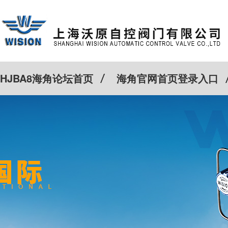
HJBA8海角论坛首页
海角官网首页登录入口
特殊定制
客户案例
Cv计算器
新闻