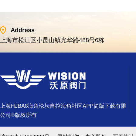
Address
上海市松江区小昆山镇光华路488号6栋
上海HJBA8海角论坛自控海角社区APP简版下载有限
公司©版权所有