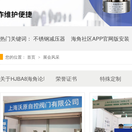
热门关键词：
不锈钢减压器
海角社区APP官网版安装
您的位置：
首页
展会风采
>
上海卫生级海角官网首页登录入口
卫生级海角官网首
关于HJBA8海角论坛海角社区APP简版下载
荣誉证书
特殊定制