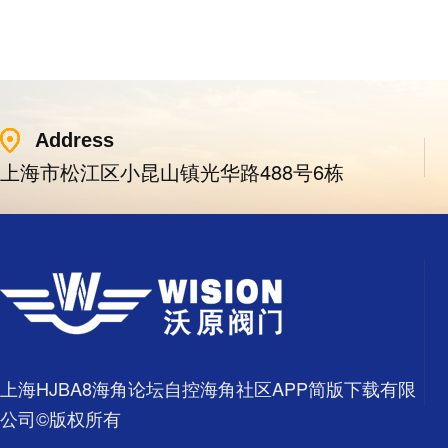
Address
上海市松江区小昆山镇光华路488号6栋
上海HJBA8海角论坛自控海角社区APP简版下载有限
公司©版权所有