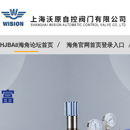
HJBA8海角论坛首页
海角官网首页登录入口
特殊定制
客户案例
Cv计算器
新闻