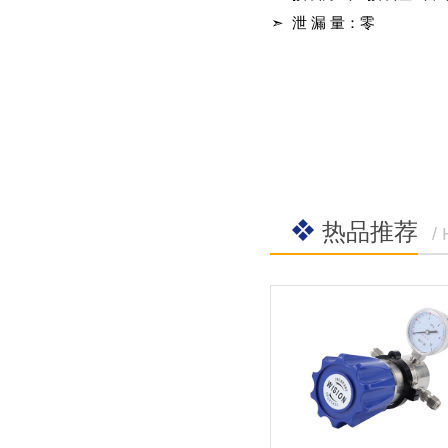
➣ 泄 漏 量：零
热品推荐
/