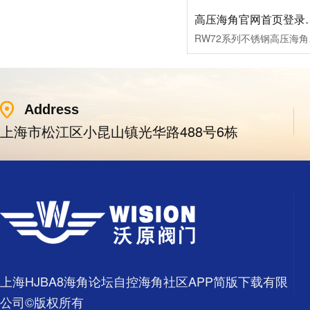
高压海角官网首
RW72系列不锈钢高压海角
Address
上海市松江区小昆山镇光华路488号6栋
上海HJBA8海角论坛自控海角社区APP简版下载有限
公司©版权所有