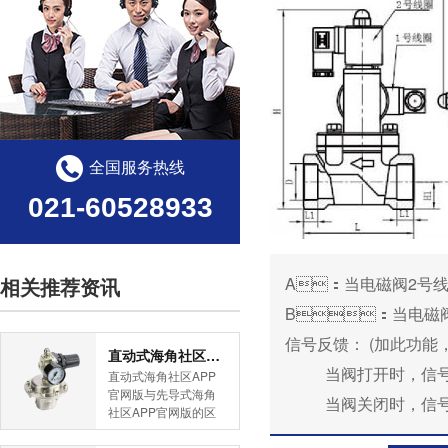
全国服务热线
021-60528933
A：当电磁阀
2
号线
相关推荐资讯
B：当电磁
信号反馈：
(
加此功能
直动式海角社区APP官网版与先导式海角社区APP官网版的区别
当阀打开时，信号公
直动式海角社区APP
官网版与先导式海角
当阀关闭时，
社区APP官网版的区
别是什么？HJBA8海
角论坛海角社区APP