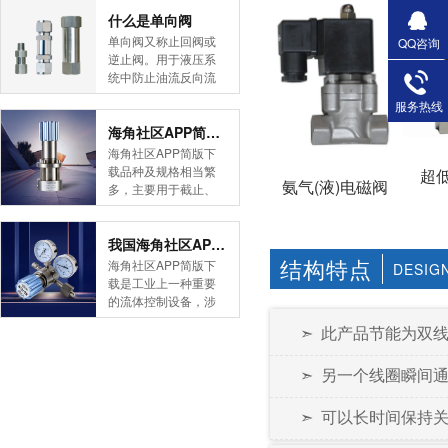
简版下载告诉您！先
什么是单向阀
导式海角社区APP官
单向阀又称止回阀或
QQ咨询
网版是采用控制阀体
逆止阀。用于液压系
内的启闭件的开度来
统中防止油流反向流
调节介质的流量，将
动,或者用于气动系统
服务热线
介质的压力降低，同
中防止压缩空气逆向
时借助阀后压力的作
流动。今天HJBA8海
海角社区APP简版下载的维护保养方式有哪些
用调节启闭件的开
角论坛海角社区APP
海角社区APP简版下
度，使阀后压力保持
简版下载为您介绍一
载品种及规格相当繁
超
在一定范围内，在进
氨气(液)电磁阀
下什么是单向阀。
多，主要用于截止、
口压力不断变化的情
一、简介单向阀有直
导流、稳压、分流
况下，保持出口压力
通式和直角式两种。
等，用途广泛。正确
在设定的范围内，保
直通式单向阀用螺纹
和有序有效的维护保
我国海角社区APP简版下载市场的现状及前景如何
护其后的生活生产器
连接安装在管路上。
养会保护海角社区
结构特点
海角社区APP简版下
DESIG
具。本类海角社区
直角式单向阀有螺纹
APP简版下载，使海
载是工业上一种重要
APP简版下载在管......
连接、板式连接和法
角社区APP简版下载
的流体控制设备，涉
兰连接三种形式。液
正常发挥功能并且延
及到国民经济诸多部
控单向阀也称闭锁阀
➣ 此产品节能为双线圈控
长海角社区APP简版
门，是国民经济的发
或保压阀，它与......
下载使用寿命。今天
展重要基础设备。今
HJBA8海角论坛海角
➣ 另一个线圈瞬间通电
天HJBA8海角论坛海
社区APP简版下载为
角社区APP简版下载
您介绍一下海角社区
带大家一起分析一下
➣ 可以长时间保持关闭或
APP简版下载的维护
我国海角社区APP简
保养方式。日常海角
版下载市场的现状及