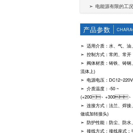
社区APP简版下载维
前景。经过几十年的
➣ 电能源有限的工
护保养1、海角社区
发展，我国海角社区
APP简版下载应存干
APP简版下载产品已
燥通风的室内，通路
经形成十几大类，在
两端须堵塞。2、长期
企业数量和产销量两
产品参数
CHARA
存放的海角社区APP
方面均在世界上排名
简版下载应定期检
靠前，但大多是小规
查，清除污物，并在
模、低层次海角社区
➣ 适用介质：水、气、油
加工......
APP简版下载的企
业，产品也以中低端
➣ 控制方式：常闭、常开
为主。改......
➣ 阀体材质：铸铁、铸
流体上
)
➣ 电源电压：
DC12~220V
➣ 介质温度：
-50 ~
(+200、
+300
、
➣ 连接方式：法兰、焊接
做或加转接头
)
➣ 防护性能：防尘、防水
➣ 接线方式：接线座式；