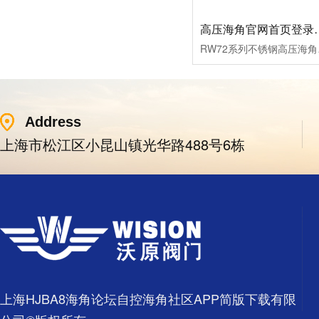
高压海角官网首
RW72系列不锈钢高压海角
Address
上海市松江区小昆山镇光华路488号6栋
上海HJBA8海角论坛自控海角社区APP简版下载有限