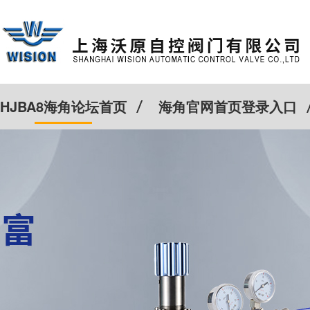
HJBA8海角论坛首页
海角官网首页登录入口
特殊定制
客户案例
Cv计算器
新闻