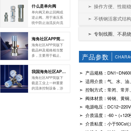
简版下载告诉您！先
什么是单向阀
➣ 操作方便、性能稳定
导式海角社区APP官
单向阀又称止回阀或
网版是采用控制阀体
逆止阀。用于液压系
➣ 不锈钢活塞式结构、
内的启闭件的开度来
统中防止油流反向流
调节介质的流量，将
动,或者用于气动系统
介质的压力降低，同
中防止压缩空气逆向
➣ 专制线圈、不易烧
时借助阀后压力的作
流动。今天HJBA8海
海角社区APP简版下载的维护保养方式有哪些
用调节启闭件的开
角论坛海角社区APP
海角社区APP简版下
度，使阀后压力保持
简版下载为您介绍一
载品种及规格相当繁
在一定范围内，在进
下什么是单向阀。
产品参数
多，主要用于截止、
CHARA
口压力不断变化的情
一、简介单向阀有直
导流、稳压、分流
况下，保持出口压力
通式和直角式两种。
等，用途广泛。正确
在设定的范围内，保
直通式单向阀用螺纹
和有序有效的维护保
我国海角社区APP简版下载市场的现状及前景如何
➣ 产品规格：
DN1~DN60
护其后的生活生产器
连接安装在管路上。
养会保护海角社区
海角社区APP简版下
具。本类海角社区
直角式单向阀有螺纹
➣ 适用介质：气、水、油
APP简版下载，使海
载是工业上一种重要
APP简版下载在管......
连接、板式连接和法
角社区APP简版下载
的流体控制设备，涉
➣ 控制方式：常闭、常开
兰连接三种形式。液
正常发挥功能并且延
及到国民经济诸多部
控单向阀也称闭锁阀
长海角社区APP简版
➣ 阀体材质：铸钢、黄铜
门，是国民经济的发
或保压阀，它与......
下载使用寿命。今天
展重要基础设备。今
➣ 电源电压：
DC12~220V
HJBA8海角论坛海角
天HJBA8海角论坛海
社区APP简版下载为
角社区APP简版下载
➣ 介质温度：
-60 ~ (+
您介绍一下海角社区
带大家一起分析一下
➣ 介质粘度：小于
50Cst(
APP简版下载的维护
我国海角社区APP简
保养方式。日常海角
版下载市场的现状及