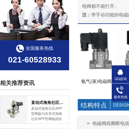
电阀都不能打开。
注：
带手动功能的电磁阀
全国服务热线
021-60528933
超
QQ咨询
氨气(液)电磁阀
相关推荐资讯
服务热线
直动式海角社区APP官网版与先导式海角社区APP官网版的区别
结构特点
DESIG
直动式海角社区APP
官网版与先导式海角
社区APP官网版的区
➣ 电磁阀线圈断电或烧
别是什么？HJBA8海
角论坛海角社区APP