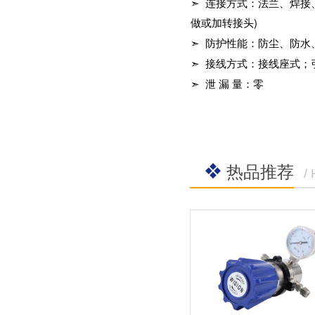
➣ 连接方式：法兰、焊接
社区APP简版下载维
前景。经过几十年的
护保养1、海角社区
做或加转接头
)
发展，我国海角社区
APP简版下载应存干
APP简版下载产品已
➣ 防护性能：防尘、防水
燥通风的室内，通路
经形成十几大类，在
两端须堵塞。2、长期
企业数量和产销量两
➣ 接线方式：接线座式
存放的海角社区APP
方面均在世界上排名
➣ 泄 漏 量：零
简版下载应定期检
靠前，但大多是小规
查，清除污物，并在
模、低层次海角社区
加工......
APP简版下载的企
业，产品也以中低端
为主。改......
热品推荐
/