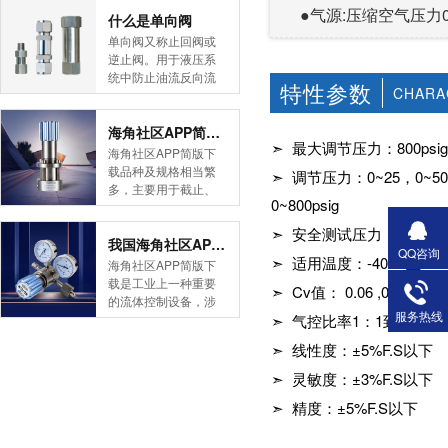
●气源:压缩空气压力0
简版下载告诉您！先
什么是单向阀
导式海角社区APP官
单向阀又称止回阀或
网版是采用控制阀体
逆止阀。用于液压系
内的启闭件的开度来
统中防止油流反向流
特性参数
调节介质的流量，将
CHARA
动,或者用于气动系统
介质的压力降低，同
中防止压缩空气逆向
时借助阀后压力的作
流动。今天HJBA8海
海角社区APP简版下载的维护保养方式有哪些
用调节启闭件的开
➣ 最大调节压力：800psi
角论坛海角社区APP
海角社区APP简版下
度，使阀后压力保持
简版下载为您介绍一
载品种及规格相当繁
➣ 调节压力：0~25，0~50，0~1
在一定范围内，在进
下什么是单向阀。
多，主要用于截止、
口压力不断变化的情
一、简介单向阀有直
0~800psig
导流、稳压、分流
况下，保持出口压力
通式和直角式两种。
等，用途广泛。正确
➣ 安全测试压力：1.
在设定的范围内，保
直通式单向阀用螺纹
和有序有效的维护保
我国海角社区APP简版下载市场的现状及前景如何
护其后的生活生产器
QQ咨询
连接安装在管路上。
养会保护海角社区
➣ 适用温度：-40℃至
海角社区APP简版下
具。本类海角社区
直角式单向阀有螺纹
APP简版下载，使海
载是工业上一种重要
APP简版下载在管......
➣ Cv值： 0.06 ,0.08, 0.2 ,
连接、板式连接和法
角社区APP简版下载
的流体控制设备，涉
兰连接三种形式。液
正常发挥功能并且延
服务热线
及到国民经济诸多部
➣ 气控比率1：1到1:100
控单向阀也称闭锁阀
长海角社区APP简版
门，是国民经济的发
或保压阀，它与......
➣ 线性度：±5%F.S以下
下载使用寿命。今天
展重要基础设备。今
HJBA8海角论坛海角
天HJBA8海角论坛海
➣ 灵敏度：±3%F.S以下
社区APP简版下载为
角社区APP简版下载
您介绍一下海角社区
➣ 精度：±5%F.S以下
带大家一起分析一下
APP简版下载的维护
我国海角社区APP简
保养方式。日常海角
版下载市场的现状及