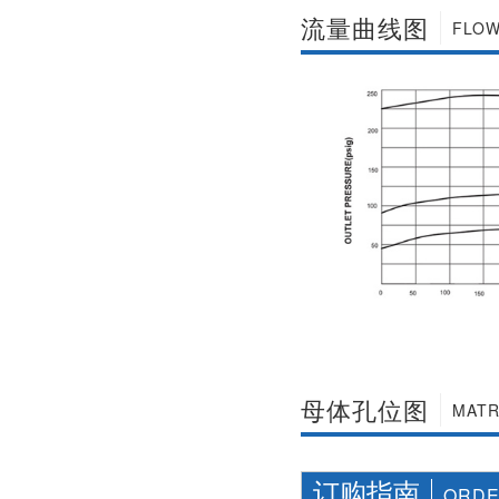
社区APP简版下载维
前景。经过几十年的
流量曲线图
FLOW
护保养1、海角社区
发展，我国海角社区
APP简版下载应存干
APP简版下载产品已
燥通风的室内，通路
经形成十几大类，在
两端须堵塞。2、长期
企业数量和产销量两
存放的海角社区APP
方面均在世界上排名
简版下载应定期检
靠前，但大多是小规
查，清除污物，并在
模、低层次海角社区
加工......
APP简版下载的企
业，产品也以中低端
为主。改......
母体孔位图
MATR
订购指南
ORDE