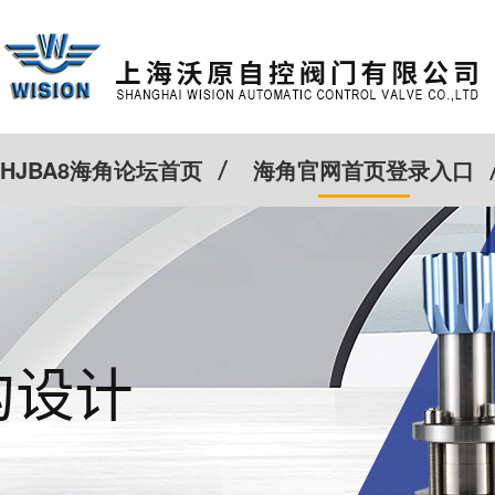
HJBA8海角论坛首页
海角官网首页登录入口
特殊定制
客户案例
Cv计算器
新闻