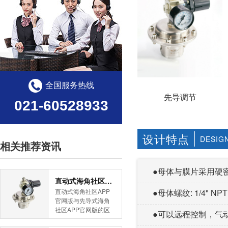
全国服务热线
先导调节
021-60528933
设计特点
DESIG
相关推荐资讯
●母体与膜片采用硬密封
直动式海角社区APP官网版与先导式海角社区APP官网版的区别
直动式海角社区APP
●母体螺纹: 1/4" NPT
官网版与先导式海角
社区APP官网版的区
●可以远程控制，
别是什么？HJBA8海
角论坛海角社区APP