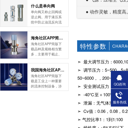
简版下载告诉您！先
什么是单向阀
导式海角社区APP官
● 动作灵敏，精度高
单向阀又称止回阀或
网版是采用控制阀体
逆止阀。用于液压系
内的启闭件的开度来
统中防止油流反向流
调节介质的流量，将
动,或者用于气动系统
介质的压力降低，同
中防止压缩空气逆向
时借助阀后压力的作
流动。今天HJBA8海
海角社区APP简版下载的维护保养方式有哪些
用调节启闭件的开
角论坛海角社区APP
海角社区APP简版下
特性参数
CHARA
度，使阀后压力保持
简版下载为您介绍一
载品种及规格相当繁
在一定范围内，在进
下什么是单向阀。
多，主要用于截止、
口压力不断变化的情
一、简介单向阀有直
导流、稳压、分流
➣ 最大调节压力：6000,100
况下，保持出口压力
通式和直角式两种。
等，用途广泛。正确
在设定的范围内，保
直通式单向阀用螺纹
和有序有效的维护保
➣ 调节压力：5~500，5~800
我国海角社区APP简版下载市场的现状及前景如何
护其后的生活生产器
连接安装在管路上。
养会保护海角社区
海角社区APP简版下
具。本类海角社区
50~6000，，200~10000ps
直角式单向阀有螺纹
APP简版下载，使海
载是工业上一种重要
APP简版下载在管......
连接、板式连接和法
QQ咨询
角社区APP简版下载
➣ 安全测试压力：150%
的流体控制设备，涉
兰连接三种形式。液
正常发挥功能并且延
及到国民经济诸多部
控单向阀也称闭锁阀
➣ -40℃至＋100℃（大
长海角社区APP简版
门，是国民经济的发
或保压阀，它与......
下载使用寿命。今天
展重要基础设备。今
服务热线
➣ 泄漏：无气体泄露
HJBA8海角论坛海角
天HJBA8海角论坛海
社区APP简版下载为
➣ Cv值：0.06，0.08，0.2，
角社区APP简版下载
您介绍一下海角社区
带大家一起分析一下
➣ 气控比率1：1到1:100
APP简版下载的维护
我国海角社区APP简
保养方式。日常海角
➣ 线性度：±5%F.S以下
版下载市场的现状及