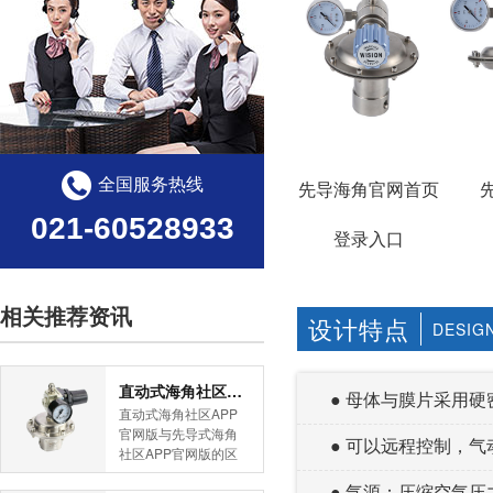
全国服务热线
先导海角官网首页
021-60528933
登录入口
相关推荐资讯
设计特点
DESIG
直动式海角社区APP官网版与先导式海角社区APP官网版的区别
● 母体与膜片采用硬密封
直动式海角社区APP
官网版与先导式海角
● 可以远程控制，
社区APP官网版的区
别是什么？HJBA8海
● 气源：压缩空气压
角论坛海角社区APP