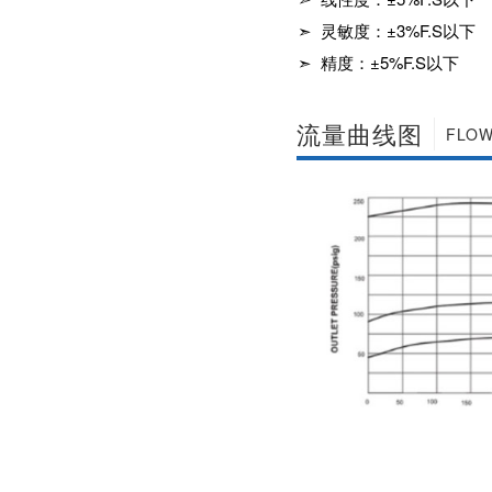
社区APP简版下载维
前景。经过几十年的
➣ 灵敏度：±3%F.S以下
护保养1、海角社区
发展，我国海角社区
APP简版下载应存干
APP简版下载产品已
➣ 精度：±5%F.S以下
燥通风的室内，通路
经形成十几大类，在
两端须堵塞。2、长期
企业数量和产销量两
存放的海角社区APP
方面均在世界上排名
流量曲线图
简版下载应定期检
FLOW
靠前，但大多是小规
查，清除污物，并在
模、低层次海角社区
加工......
APP简版下载的企
业，产品也以中低端
为主。改......