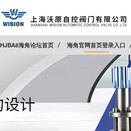
HJBA8海角论坛首页
海角官网首页登录入口
特殊定制
客户案例
Cv计算器
新闻