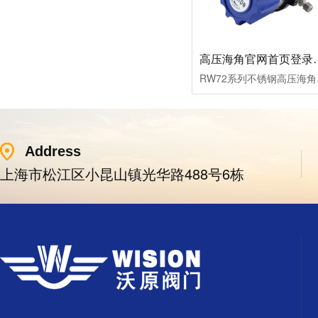
高压海角官网首
RW72系列不锈钢高压海角
Address
上海市松江区小昆山镇光华路488号6栋