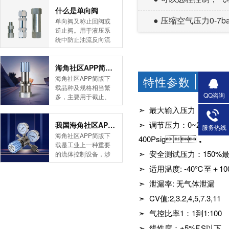
简版下载告诉您！先
什么是单向阀
导式海角社区APP官
● 压缩空气压力0-7
单向阀又称止回阀或
网版是采用控制阀体
逆止阀。用于液压系
内的启闭件的开度来
统中防止油流反向流
调节介质的流量，将
动,或者用于气动系统
介质的压力降低，同
中防止压缩空气逆向
时借助阀后压力的作
流动。今天HJBA8海
海角社区APP简版下载的维护保养方式有哪些
用调节启闭件的开
角论坛海角社区APP
特性参数
海角社区APP简版下
CHARA
度，使阀后压力保持
简版下载为您介绍一
载品种及规格相当繁
在一定范围内，在进
下什么是单向阀。
QQ咨询
多，主要用于截止、
口压力不断变化的情
一、简介单向阀有直
导流、稳压、分流
➣ 最大输入压力：400 Psi
况下，保持出口压力
通式和直角式两种。
等，用途广泛。正确
在设定的范围内，保
直通式单向阀用螺纹
➣ 调节压力：0~20,0~50
和有序有效的维护保
我国海角社区APP简版下载市场的现状及前景如何
服务热线
护其后的生活生产器
连接安装在管路上。
养会保护海角社区
海角社区APP简版下
400Psig，
具。本类海角社区
直角式单向阀有螺纹
APP简版下载，使海
载是工业上一种重要
APP简版下载在管......
连接、板式连接和法
角社区APP简版下载
➣ 安全测试压力：150
的流体控制设备，涉
兰连接三种形式。液
正常发挥功能并且延
及到国民经济诸多部
➣ 适用温度: -40℃至＋1
控单向阀也称闭锁阀
长海角社区APP简版
门，是国民经济的发
或保压阀，它与......
下载使用寿命。今天
展重要基础设备。今
➣ 泄漏率: 无气体泄漏
HJBA8海角论坛海角
天HJBA8海角论坛海
➣ CV值:2,3.2,4,5,7.3,11
社区APP简版下载为
角社区APP简版下载
您介绍一下海角社区
带大家一起分析一下
➣ 气控比率1：1到1:100
APP简版下载的维护
我国海角社区APP简
保养方式。日常海角
➣ 线性度：±5%F.S以下
版下载市场的现状及