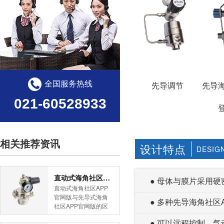
全国服务热线
先导调节
先导
021-60528933
相关推荐资讯
设计特点
DESIG
直动式海角社区APP官网版与先导式海角社区APP官网版的区别
● 母体与膜片采用硬
直动式海角社区APP
官网版与先导式海角
● 多种先导海角社区
社区APP官网版的区
别是什么？HJBA8海
● 可以远程控制
角论坛海角社区APP