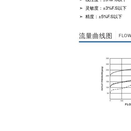
社区APP简版下载维
前景。经过几十年的
➣ 灵敏度：±3%F.S以下
护保养1、海角社区
发展，我国海角社区
APP简版下载应存干
APP简版下载产品已
➣ 精度：±5%F.S以下
燥通风的室内，通路
经形成十几大类，在
两端须堵塞。2、长期
企业数量和产销量两
存放的海角社区APP
方面均在世界上排名
流量曲线图
简版下载应定期检
FLOW
靠前，但大多是小规
查，清除污物，并在
模、低层次海角社区
加工......
APP简版下载的企
业，产品也以中低端
为主。改......