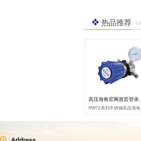
热品推荐
/
高压海角官网首
RW72系列不锈钢高压海角官
Address