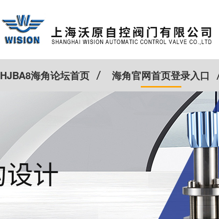
HJBA8海角论坛首页
海角官网首页登录入口
特殊定制
客户案例
Cv计算器
新闻