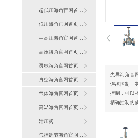
超低压海角官网首页登录入口
低压海角官网首页登录入口
中高压海角官网首页登录入口
高压海角官网首页登录入口
灵敏海角官网首页登录入口
先导海角官网
真空海角官网首页登录入口
连续控制
控制，可
气体海角官网首页登录入口
精确控制的使用
高温海角官网首页登录入口
泄压阀
气控调节海角官网首页登录入口