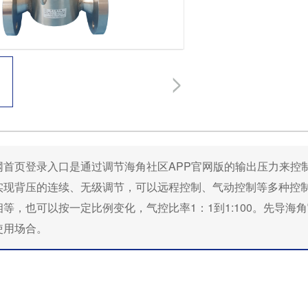
首页登录入口是通过调节海角社区APP官网版的输出压力来控制主阀的
，实现背压的连续、无级调节，可以远程控制、气动控制等
以相等，也可以按一定比例变化，气控比率1：1到1:100。
场合。