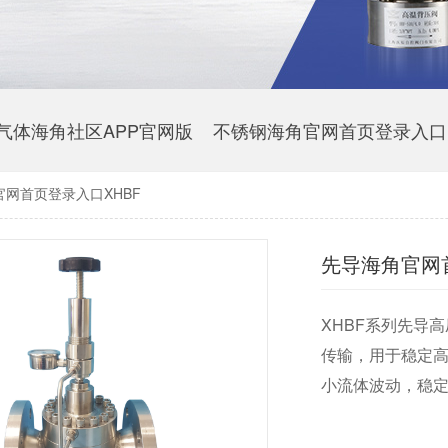
气体海角社区APP官网版
不锈钢海角官网首页登录入口
官网首页登录入口XHBF
先导海角官网
XHBF系列先导高
传输，用于稳定
小流体波动，稳