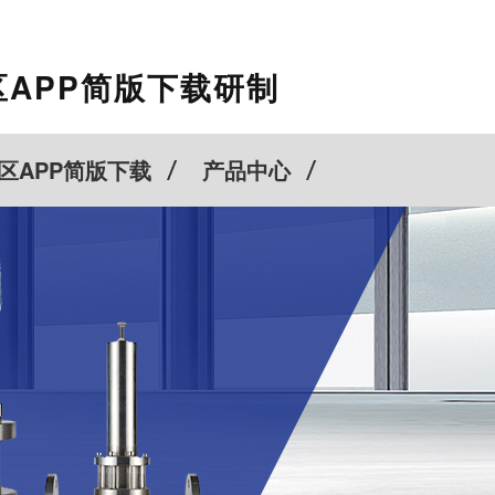
APP简版下载研制
服务热线
区APP简版下载
产品中心
021-60528933