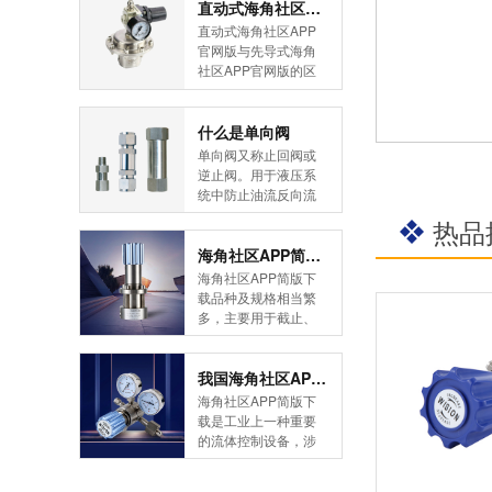
直动式海角社区APP官网版与先导式海角社区APP官网版的区别
直动式海角社区APP
官网版与先导式海角
社区APP官网版的区
别是什么？HJBA8海
角论坛海角社区APP
简版下载告诉您！先
什么是单向阀
导式海角社区APP官
单向阀又称止回阀或
网版是采用控制阀体
逆止阀。用于液压系
内的启闭件的开度来
统中防止油流反向流
调节介质的流量，将
动,或者用于气动系统
热品
介质的压力降低，同
中防止压缩空气逆向
时借助阀后压力的作
流动。今天HJBA8海
海角社区APP简版下载的维护保养方式有哪些
用调节启闭件的开
角论坛海角社区APP
海角社区APP简版下
度，使阀后压力保持
简版下载为您介绍一
载品种及规格相当繁
在一定范围内，在进
下什么是单向阀。
多，主要用于截止、
口压力不断变化的情
一、简介单向阀有直
导流、稳压、分流
况下，保持出口压力
通式和直角式两种。
等，用途广泛。正确
在设定的范围内，保
直通式单向阀用螺纹
和有序有效的维护保
我国海角社区APP简版下载市场的现状及前景如何
护其后的生活生产器
连接安装在管路上。
养会保护海角社区
海角社区APP简版下
具。本类海角社区
直角式单向阀有螺纹
APP简版下载，使海
载是工业上一种重要
APP简版下载在管......
连接、板式连接和法
角社区APP简版下载
的流体控制设备，涉
兰连接三种形式。液
正常发挥功能并且延
及到国民经济诸多部
控单向阀也称闭锁阀
长海角社区APP简版
门，是国民经济的发
或保压阀，它与......