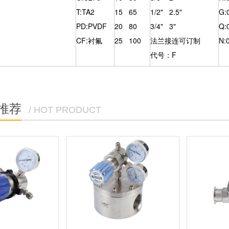
T:TA2
15 65
1/2" 2.5"
G:
PD:PVDF
20 80
3/4" 3"
Q:
CF:衬氟
25 100
法兰接连可订制
N:
代号：F
推荐
/ HOT PRODUCT