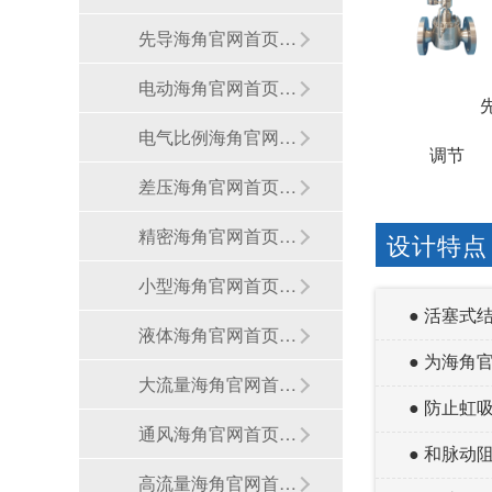
先导海角官网首页登录入口
电动海角官网首页登录入口
先
电气比例海角官网首页登录入口
调节
差压海角官网首页登录入口
精密海角官网首页登录入口
设计特点
小型海角官网首页登录入口
● 活塞式结
液体海角官网首页登录入口
● 为海
大流量海角官网首页登录入口
● 防止虹
通风海角官网首页登录入口
● 和脉动
高流量海角官网首页登录入口