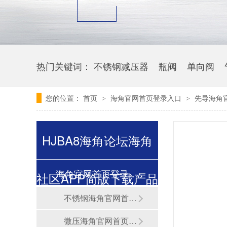
热门关键词：
不锈钢减压器
瓶阀
单向阀
您的位置：
首页
海角官网首页登录入口
先导海角
>
>
HJBA8海角论坛海角
海角官网首页登录入口
社区APP简版下载产品
不锈钢海角官网首页登录入口
中心
微压海角官网首页登录入口