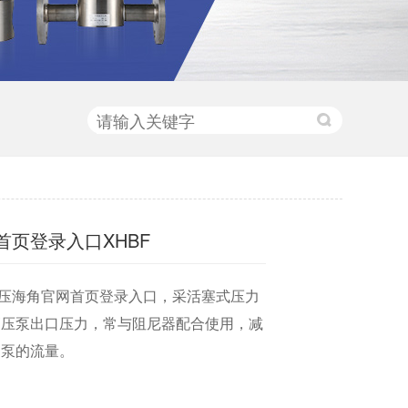
首页登录入口XHBF
压海角官网首页登录入口，采活塞式压力
高压泵出口压力，常与阻尼器配合使用，减
定泵的流量。