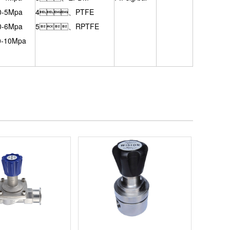
0-5Mpa
4、PTFE
0-6Mpa
5、RPTFE
0-10Mpa