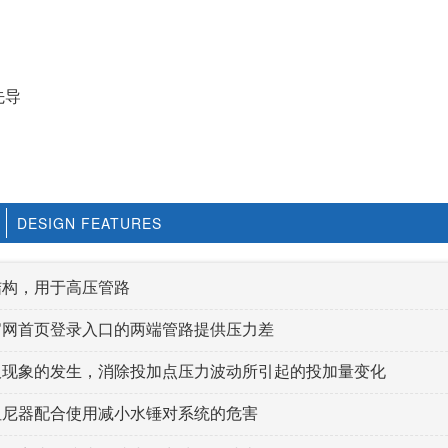
导
DESIGN FEATURES
构，用于高压管路
角官网首页登录入口的两端管路提供压力差
吸现象的发生，消除投加点压力波动所引起的投加量变化
阻尼器配合使用减小水锤对系统的危害