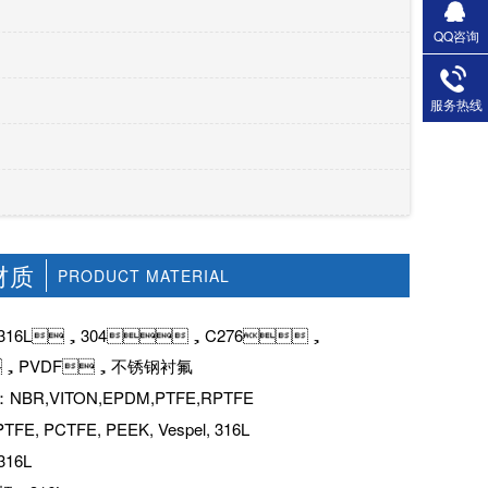
QQ咨询
服务热线
材质
PRODUCT MATERIAL
：316L，304，C276，
，PVDF，不锈钢衬氟
：NBR,VITON,EPDM,PTFE,RPTFE
TFE, PCTFE, PEEK, Vespel, 316L
：316L