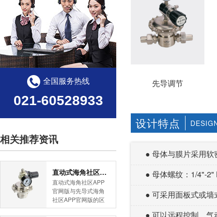
全国服务热线
先导调节
021-60528933
设计特点
DESIG
相关推荐资讯
● 母体与膜片采用软
直动式海角社区APP官网版与先导式海角社区APP官网版的区别
● 母体螺纹：1/4"-2
直动式海角社区APP
官网版与先导式海角
● 可采用面板式或墙
社区APP官网版的区
别是什么？HJBA8海
● 可以远程控制
角论坛海角社区APP