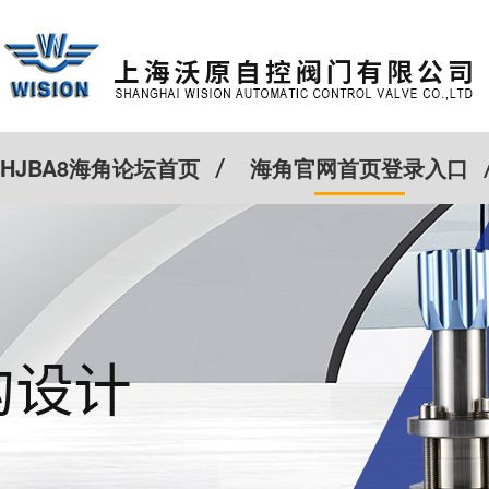
HJBA8海角论坛首页
海角官网首页登录入口
特殊定制
客户案例
Cv计算器
新闻