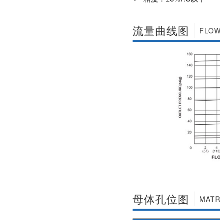
社区APP简版下载维
前景。经过几十年的
护保养1、海角社区
发展，我国海角社区
APP简版下载应存干
APP简版下载产品已
流量曲线图
FLOW
燥通风的室内，通路
经形成十几大类，在
两端须堵塞。2、长期
企业数量和产销量两
存放的海角社区APP
方面均在世界上排名
简版下载应定期检
靠前，但大多是小规
查，清除污物，并在
模、低层次海角社区
加工......
APP简版下载的企
业，产品也以中低端
为主。改......
母体孔位图
MATR