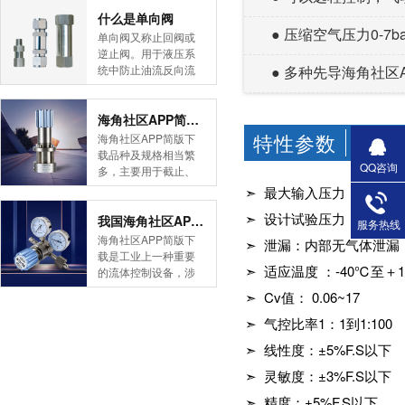
简版下载告诉您！先
什么是单向阀
● 压缩空气压力0-7b
导式海角社区APP官
单向阀又称止回阀或
网版是采用控制阀体
逆止阀。用于液压系
内的启闭件的开度来
统中防止油流反向流
● 多种先导海角社区
调节介质的流量，将
动,或者用于气动系统
介质的压力降低，同
中防止压缩空气逆向
时借助阀后压力的作
流动。今天HJBA8海
海角社区APP简版下载的维护保养方式有哪些
用调节启闭件的开
角论坛海角社区APP
特性参数
海角社区APP简版下
CHARA
度，使阀后压力保持
简版下载为您介绍一
载品种及规格相当繁
在一定范围内，在进
下什么是单向阀。
QQ咨询
多，主要用于截止、
口压力不断变化的情
一、简介单向阀有直
导流、稳压、分流
➣ 最大输入压力：28inHg（va
况下，保持出口压力
通式和直角式两种。
等，用途广泛。正确
在设定的范围内，保
直通式单向阀用螺纹
➣ 设计试验压力：最大
和有序有效的维护保
我国海角社区APP简版下载市场的现状及前景如何
服务热线
护其后的生活生产器
连接安装在管路上。
养会保护海角社区
海角社区APP简版下
➣ 泄漏：内部无气体泄漏
具。本类海角社区
直角式单向阀有螺纹
APP简版下载，使海
载是工业上一种重要
APP简版下载在管......
连接、板式连接和法
角社区APP简版下载
➣ 适应温度 ：-40℃
的流体控制设备，涉
兰连接三种形式。液
正常发挥功能并且延
及到国民经济诸多部
➣ Cv值： 0.06~17
控单向阀也称闭锁阀
长海角社区APP简版
门，是国民经济的发
或保压阀，它与......
下载使用寿命。今天
展重要基础设备。今
➣ 气控比率1：1到1:100
HJBA8海角论坛海角
天HJBA8海角论坛海
➣ 线性度：±5%F.S以下
社区APP简版下载为
角社区APP简版下载
您介绍一下海角社区
带大家一起分析一下
➣ 灵敏度：±3%F.S以下
APP简版下载的维护
我国海角社区APP简
保养方式。日常海角
➣ 精度：±5%F.S以下
版下载市场的现状及