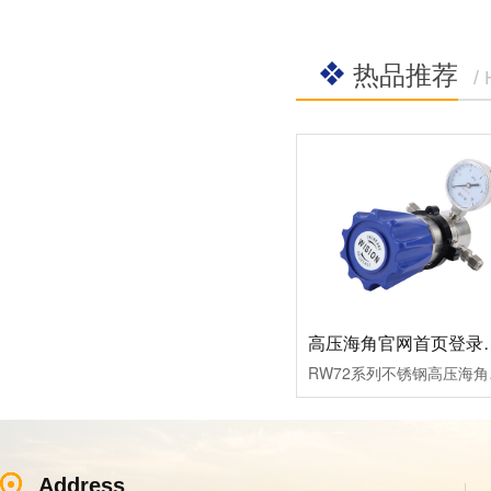
热品推荐
/
高压海角官网首
RW72系列不锈钢高压海角
Address