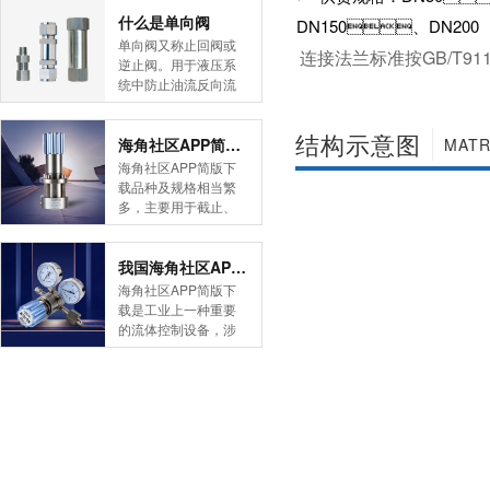
简版下载告诉您！先
什么是单向阀
DN150、DN200
导式海角社区APP官
单向阀又称止回阀或
连接法兰标准按GB/T9119
网版是采用控制阀体
逆止阀。用于液压系
内的启闭件的开度来
统中防止油流反向流
调节介质的流量，将
动,或者用于气动系统
介质的压力降低，同
中防止压缩空气逆向
结构示意图
时借助阀后压力的作
流动。今天HJBA8海
海角社区APP简版下载的维护保养方式有哪些
MATR
用调节启闭件的开
角论坛海角社区APP
海角社区APP简版下
度，使阀后压力保持
简版下载为您介绍一
载品种及规格相当繁
在一定范围内，在进
下什么是单向阀。
多，主要用于截止、
口压力不断变化的情
一、简介单向阀有直
导流、稳压、分流
况下，保持出口压力
通式和直角式两种。
等，用途广泛。正确
在设定的范围内，保
直通式单向阀用螺纹
和有序有效的维护保
我国海角社区APP简版下载市场的现状及前景如何
护其后的生活生产器
连接安装在管路上。
养会保护海角社区
海角社区APP简版下
具。本类海角社区
直角式单向阀有螺纹
APP简版下载，使海
载是工业上一种重要
APP简版下载在管......
连接、板式连接和法
角社区APP简版下载
的流体控制设备，涉
兰连接三种形式。液
正常发挥功能并且延
及到国民经济诸多部
控单向阀也称闭锁阀
长海角社区APP简版
门，是国民经济的发
或保压阀，它与......
下载使用寿命。今天
展重要基础设备。今
HJBA8海角论坛海角
天HJBA8海角论坛海
社区APP简版下载为
角社区APP简版下载
您介绍一下海角社区
带大家一起分析一下
APP简版下载的维护
我国海角社区APP简
保养方式。日常海角
版下载市场的现状及