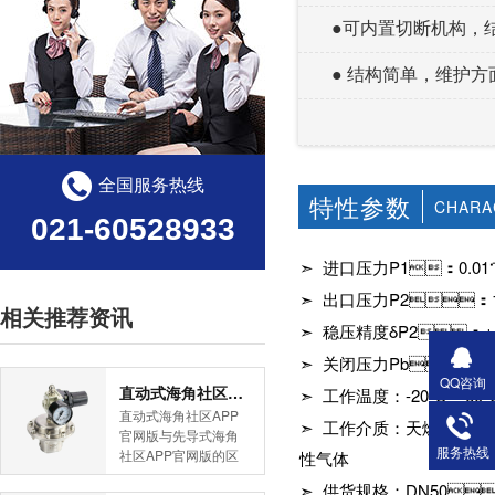
●可内置切断机构，结构
● 结构简单，维护方
全国服务热线
特性参数
CHARA
021-60528933
➣ 进口压力P1：0.01～
➣ 出口压力P2：1.
相关推荐资讯
➣ 稳压精度δP2：±
➣ 关闭压力Pb：≤1.
QQ咨询
直动式海角社区APP官网版与先导式海角社区APP官网版的区别
➣ 工作温度：-20℃～60
直动式海角社区APP
➣ 工作介质：天燃气
官网版与先导式海角
服务热线
社区APP官网版的区
性气体
别是什么？HJBA8海
➣ 供货规格：DN50
角论坛海角社区APP