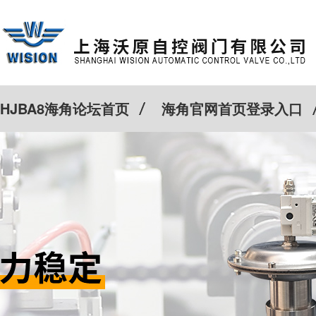
HJBA8海角论坛首页
海角官网首页登录入口
特殊定制
客户案例
Cv计算器
新闻