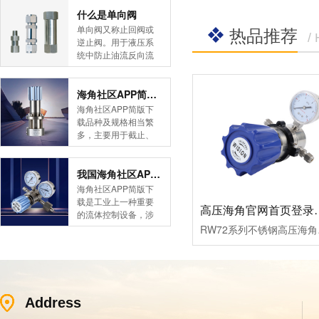
简版下载告诉您！先
什么是单向阀
导式海角社区APP官
热品推荐
单向阀又称止回阀或
/
网版是采用控制阀体
逆止阀。用于液压系
内的启闭件的开度来
统中防止油流反向流
调节介质的流量，将
动,或者用于气动系统
介质的压力降低，同
中防止压缩空气逆向
时借助阀后压力的作
流动。今天HJBA8海
海角社区APP简版下载的维护保养方式有哪些
用调节启闭件的开
角论坛海角社区APP
海角社区APP简版下
度，使阀后压力保持
简版下载为您介绍一
载品种及规格相当繁
在一定范围内，在进
下什么是单向阀。
多，主要用于截止、
口压力不断变化的情
一、简介单向阀有直
导流、稳压、分流
况下，保持出口压力
通式和直角式两种。
等，用途广泛。正确
在设定的范围内，保
直通式单向阀用螺纹
和有序有效的维护保
我国海角社区APP简版下载市场的现状及前景如何
护其后的生活生产器
连接安装在管路上。
养会保护海角社区
海角社区APP简版下
具。本类海角社区
直角式单向阀有螺纹
APP简版下载，使海
载是工业上一种重要
APP简版下载在管......
高压海角官网首
连接、板式连接和法
角社区APP简版下载
的流体控制设备，涉
兰连接三种形式。液
正常发挥功能并且延
及到国民经济诸多部
RW72系列不锈钢高压海角
控单向阀也称闭锁阀
长海角社区APP简版
门，是国民经济的发
或保压阀，它与......
下载使用寿命。今天
展重要基础设备。今
HJBA8海角论坛海角
天HJBA8海角论坛海
社区APP简版下载为
角社区APP简版下载
您介绍一下海角社区
带大家一起分析一下
APP简版下载的维护
Address
我国海角社区APP简
保养方式。日常海角
版下载市场的现状及