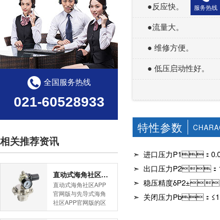
●反应快。
服务热线
●流量大。
● 维修方便。
● 低压启动性好。
全国服务热线
021-60528933
特性参数
CHARA
相关推荐资讯
➣ 进口压力P1：0.00
➣ 出口压力P2：1
直动式海角社区APP官网版与先导式海角社区APP官网版的区别
➣ 稳压精度δP2±
直动式海角社区APP
官网版与先导式海角
➣ 关闭压力Pb：≤1.
社区APP官网版的区
别是什么？HJBA8海
角论坛海角社区APP