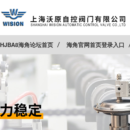
HJBA8海角论坛首页
海角官网首页登录入口
特殊定制
客户案例
Cv计算器
新闻