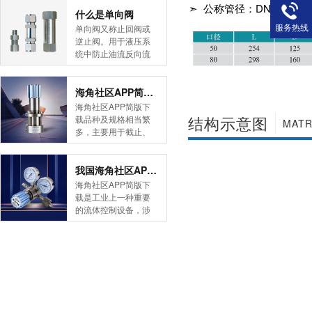
➣ 公称管径：DN50
简版下载告诉您！先
什么是单向阀
导式海角社区APP官
服务热线
单向阀又称止回阀或
网版是采用控制阀体
逆止阀。用于液压系
内的启闭件的开度来
统中防止油流反向流
调节介质的流量，将
动,或者用于气动系统
介质的压力降低，同
中防止压缩空气逆向
时借助阀后压力的作
流动。今天HJBA8海
海角社区APP简版下载的维护保养方式有哪些
用调节启闭件的开
角论坛海角社区APP
海角社区APP简版下
度，使阀后压力保持
简版下载为您介绍一
结构示意图
载品种及规格相当繁
MATR
在一定范围内，在进
下什么是单向阀。
多，主要用于截止、
口压力不断变化的情
一、简介单向阀有直
导流、稳压、分流
况下，保持出口压力
通式和直角式两种。
等，用途广泛。正确
在设定的范围内，保
直通式单向阀用螺纹
和有序有效的维护保
我国海角社区APP简版下载市场的现状及前景如何
护其后的生活生产器
连接安装在管路上。
养会保护海角社区
海角社区APP简版下
具。本类海角社区
直角式单向阀有螺纹
APP简版下载，使海
载是工业上一种重要
APP简版下载在管......
连接、板式连接和法
角社区APP简版下载
的流体控制设备，涉
兰连接三种形式。液
正常发挥功能并且延
及到国民经济诸多部
控单向阀也称闭锁阀
长海角社区APP简版
门，是国民经济的发
或保压阀，它与......
下载使用寿命。今天
展重要基础设备。今
HJBA8海角论坛海角
天HJBA8海角论坛海
社区APP简版下载为
角社区APP简版下载
您介绍一下海角社区
带大家一起分析一下
APP简版下载的维护
我国海角社区APP简
保养方式。日常海角
版下载市场的现状及