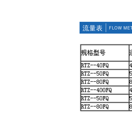
社区APP简版下载维
前景。经过几十年的
护保养1、海角社区
发展，我国海角社区
APP简版下载应存干
APP简版下载产品已
燥通风的室内，通路
经形成十几大类，在
两端须堵塞。2、长期
企业数量和产销量两
流量表
FLOW ME
存放的海角社区APP
方面均在世界上排名
简版下载应定期检
靠前，但大多是小规
查，清除污物，并在
模、低层次海角社区
加工......
APP简版下载的企
业，产品也以中低端
为主。改......