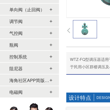
单向阀（止回阀）
调节阀
气控阀
瓶阀
控制系统
WTZ-FQ型调压器适用
于民用小区群楼调压及小
阻尼器
海角社区APP简版下载及管件
电磁阀
设计特点
DESIG