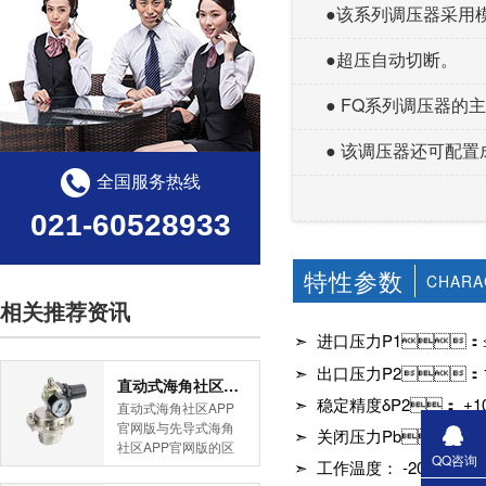
●该系列调压器采用模块化结构
●超压自动切断。
● FQ系列调压器的主
● 该调压器还可配置成
全国服务热线
021-60528933
特性参数
CHARA
相关推荐资讯
➣ 进口压力P1：
➣ 出口压力P2：1
直动式海角社区APP官网版与先导式海角社区APP官网版的区别
➣ 稳定精度δP2： ±1
直动式海角社区APP
官网版与先导式海角
➣ 关闭压力Pb：≤ 1.2
社区APP官网版的区
QQ咨询
➣ 工作温度： -20℃～6
别是什么？HJBA8海
角论坛海角社区APP