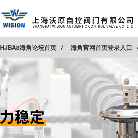
HJBA8海角论坛首页
海角官网首页登录入口
特殊定制
客户案例
Cv计算器
新闻