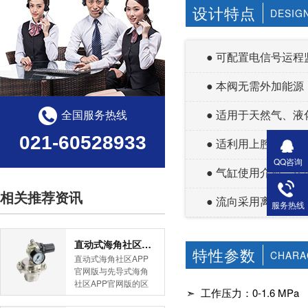
设计特点
DESIG
● 可配置电信号运程
● 本阀无需外加能源
全国服务热线
● 适用于天然气、液化
021-60528933
● 适利用上腔进气或者
QQ咨询
● 气缸使用介质：压
相关推荐资讯
● 流向采用离进低
服务热线
直动式海角社区APP官网版与先导式海角社区APP官网版的区别
特性参数
CHARA
直动式海角社区APP
官网版与先导式海角
社区APP官网版的区
➣ 工作压力：0-1.6 MPa
别是什么？HJBA8海
角论坛海角社区APP