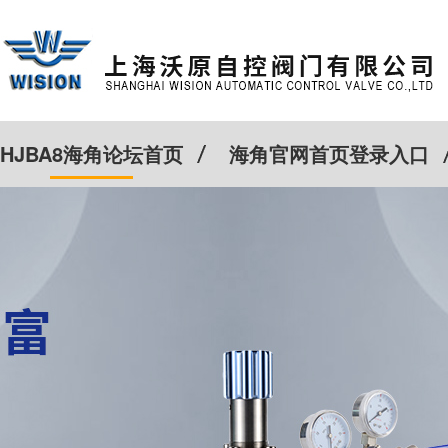
HJBA8海角论坛首页
海角官网首页登录入口
特殊定制
客户案例
Cv计算器
新闻