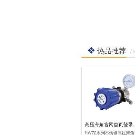
社区APP简版下载维
前景。经过几十年的
护保养1、海角社区
发展，我国海角社区
APP简版下载应存干
APP简版下载产品已
燥通风的室内，通路
经形成十几大类，在
两端须堵塞。2、长期
企业数量和产销量两
存放的海角社区APP
方面均在世界上排名
简版下载应定期检
靠前，但大多是小规
查，清除污物，并在
模、低层次海角社区
加工......
热品推荐
APP简版下载的企
/
业，产品也以中低端
为主。改......
高压海角官网首
RW72系列不锈钢高压海角官