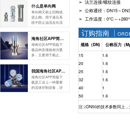
➣ 法兰连接/螺纹连接
简版下载告诉您！先
什么是单向阀
➣ 公称通径：DN15～DN3
导式海角社区APP官
单向阀又称止回阀或
网版是采用控制阀体
逆止阀。用于液压系
➣ 工作温度：0℃～+
内的启闭件的开度来
统中防止油流反向流
调节介质的流量，将
动,或者用于气动系统
订购指南
介质的压力降低，同
中防止压缩空气逆向
ORD
时借助阀后压力的作
流动。今天HJBA8海
海角社区APP简版下载的维护保养方式有哪些
用调节启闭件的开
角论坛海角社区APP
规格（DN)
公称压力（Mp
海角社区APP简版下
度，使阀后压力保持
简版下载为您介绍一
载品种及规格相当繁
在一定范围内，在进
下什么是单向阀。
多，主要用于截止、
15
1.6
口压力不断变化的情
一、简介单向阀有直
导流、稳压、分流
况下，保持出口压力
20
1.6
通式和直角式两种。
等，用途广泛。正确
在设定的范围内，保
直通式单向阀用螺纹
和有序有效的维护保
我国海角社区APP简版下载市场的现状及前景如何
25
1.6
护其后的生活生产器
连接安装在管路上。
养会保护海角社区
海角社区APP简版下
具。本类海角社区
32
1.6
直角式单向阀有螺纹
APP简版下载，使海
载是工业上一种重要
APP简版下载在管......
连接、板式连接和法
角社区APP简版下载
的流体控制设备，涉
40
1
兰连接三种形式。液
正常发挥功能并且延
及到国民经济诸多部
控单向阀也称闭锁阀
50
1.6
长海角社区APP简版
门，是国民经济的发
或保压阀，它与......
下载使用寿命。今天
展重要基础设备。今
注:≥DN50的技术参数同上
HJBA8海角论坛海角
天HJBA8海角论坛海
社区APP简版下载为
角社区APP简版下载
您介绍一下海角社区
带大家一起分析一下
APP简版下载的维护
我国海角社区APP简
保养方式。日常海角
版下载市场的现状及