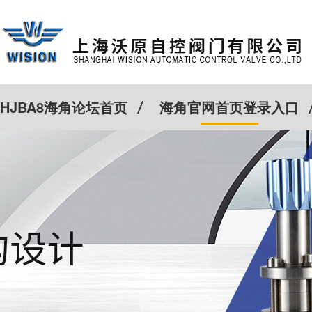
HJBA8海角论坛首页
海角官网首页登录入口
特殊定制
客户案例
Cv计算器
新闻