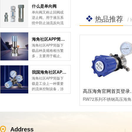
简版下载告诉您！先
什么是单向阀
导式海角社区APP官
单向阀又称止回阀或
热品推荐
网版是采用控制阀体
逆止阀。用于液压系
/
内的启闭件的开度来
统中防止油流反向流
调节介质的流量，将
动,或者用于气动系统
介质的压力降低，同
中防止压缩空气逆向
时借助阀后压力的作
流动。今天HJBA8海
海角社区APP简版下载的维护保养方式有哪些
用调节启闭件的开
角论坛海角社区APP
海角社区APP简版下
度，使阀后压力保持
简版下载为您介绍一
载品种及规格相当繁
在一定范围内，在进
下什么是单向阀。
多，主要用于截止、
口压力不断变化的情
一、简介单向阀有直
导流、稳压、分流
况下，保持出口压力
通式和直角式两种。
等，用途广泛。正确
在设定的范围内，保
直通式单向阀用螺纹
和有序有效的维护保
我国海角社区APP简版下载市场的现状及前景如何
护其后的生活生产器
连接安装在管路上。
养会保护海角社区
海角社区APP简版下
具。本类海角社区
直角式单向阀有螺纹
APP简版下载，使海
载是工业上一种重要
APP简版下载在管......
连接、板式连接和法
角社区APP简版下载
的流体控制设备，涉
高压海角官网首
兰连接三种形式。液
正常发挥功能并且延
及到国民经济诸多部
控单向阀也称闭锁阀
长海角社区APP简版
RW72系列不锈钢高压海角官
门，是国民经济的发
或保压阀，它与......
下载使用寿命。今天
展重要基础设备。今
HJBA8海角论坛海角
天HJBA8海角论坛海
社区APP简版下载为
角社区APP简版下载
您介绍一下海角社区
带大家一起分析一下
APP简版下载的维护
我国海角社区APP简
Address
保养方式。日常海角
版下载市场的现状及