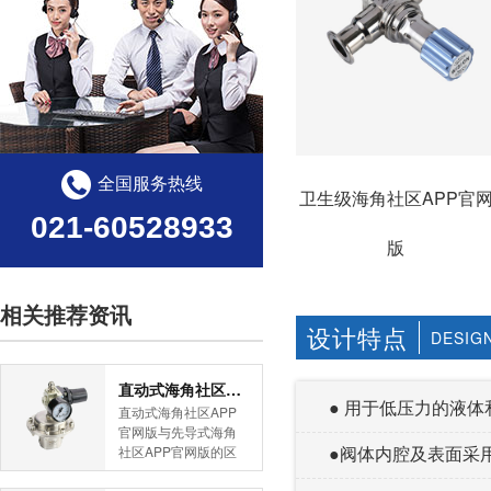
全国服务热线
卫生级海角社区APP官
021-60528933
版
相关推荐资讯
设计特点
DESIG
直动式海角社区APP官网版与先导式海角社区APP官网版的区别
● 用于低压力的液体和气
直动式海角社区APP
官网版与先导式海角
●阀体内腔及表面采用高
社区APP官网版的区
别是什么？HJBA8海
角论坛海角社区APP