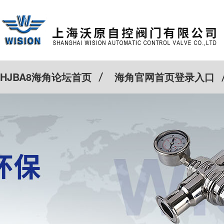
HJBA8海角论坛首页
海角官网首页登录入口
特殊定制
客户案例
Cv计算器
新闻