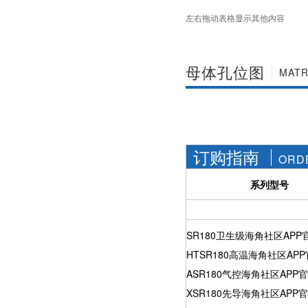
社区APP简版下载维
前景。经过几十年的
左右拖动表格显示其他内容
护保养1、海角社区
发展，我国海角社区
APP简版下载应存干
APP简版下载产品已
燥通风的室内，通路
经形成十几大类，在
两端须堵塞。2、长期
企业数量和产销量两
母体孔位图
存放的海角社区APP
MATR
方面均在世界上排名
简版下载应定期检
靠前，但大多是小规
查，清除污物，并在
模、低层次海角社区
加工......
APP简版下载的企
业，产品也以中低端
为主。改......
订购指南
ORD
系列型号
SR180卫生级海角社区APP
HTSR180高温海角社区AP
ASR180气控海角社区APP
XSR180先导海角社区APP