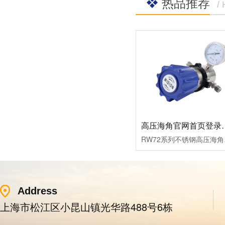
热品推荐
/
高压海角官网首
RW72系列不锈钢高压海角官
Address
上海市松江区小昆山镇光华路488号6栋