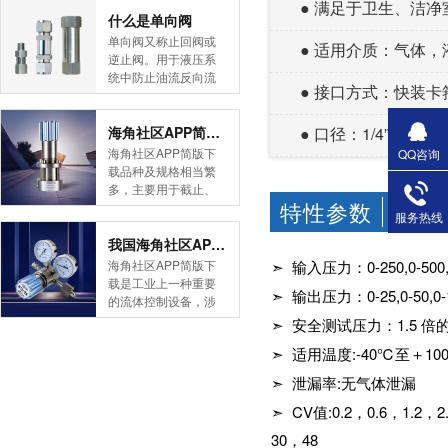
● 满足于卫生、洁净
简版下载告诉您！先
什么是单向阀
导式海角社区APP官
单向阀又称止回阀或
● 适用介质：气体，
网版是采用控制阀体
逆止阀。用于液压系
内的启闭件的开度来
统中防止油流反向流
● 接口方式：快装卡箍
调节介质的流量，将
动,或者用于气动系统
介质的压力降低，同
中防止压缩空气逆向
时借助阀后压力的作
流动。今天HJBA8海
海角社区APP简版下载的维护保养方式有哪些
● 口径：1/4”-4”(
用调节启闭件的开
角论坛海角社区APP
海角社区APP简版下
QQ咨询
度，使阀后压力保持
简版下载为您介绍一
载品种及规格相当繁
在一定范围内，在进
下什么是单向阀。
多，主要用于截止、
口压力不断变化的情
一、简介单向阀有直
特性参数
导流、稳压、分流
CHARA
况下，保持出口压力
服务热线
通式和直角式两种。
等，用途广泛。正确
在设定的范围内，保
直通式单向阀用螺纹
和有序有效的维护保
我国海角社区APP简版下载市场的现状及前景如何
护其后的生活生产器
连接安装在管路上。
养会保护海角社区
海角社区APP简版下
➣ 输入压力：0-250,0-500,
具。本类海角社区
直角式单向阀有螺纹
APP简版下载，使海
载是工业上一种重要
APP简版下载在管......
连接、板式连接和法
➣ 输出压力：0-25,0-50,0-1
角社区APP简版下载
的流体控制设备，涉
兰连接三种形式。液
正常发挥功能并且延
及到国民经济诸多部
➣ 安全测试压力：1.5 
控单向阀也称闭锁阀
长海角社区APP简版
门，是国民经济的发
或保压阀，它与......
下载使用寿命。今天
➣ 适用温度:-40℃至＋1
展重要基础设备。今
HJBA8海角论坛海角
天HJBA8海角论坛海
➣ 泄漏率:无气体泄漏
社区APP简版下载为
角社区APP简版下载
您介绍一下海角社区
带大家一起分析一下
➣ CV值:0.2，0.6，1.2，2.4，3
APP简版下载的维护
我国海角社区APP简
30，48
保养方式。日常海角
版下载市场的现状及