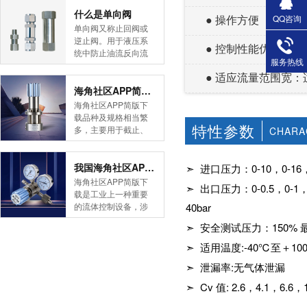
简版下载告诉您！先
什么是单向阀
● 操作方便
QQ咨询
导式海角社区APP官
单向阀又称止回阀或
网版是采用控制阀体
逆止阀。用于液压系
● 控制性能优异：调
内的启闭件的开度来
统中防止油流反向流
服务热线
调节介质的流量，将
动,或者用于气动系统
介质的压力降低，同
● 适应流量范围宽
中防止压缩空气逆向
时借助阀后压力的作
流动。今天HJBA8海
海角社区APP简版下载的维护保养方式有哪些
用调节启闭件的开
角论坛海角社区APP
海角社区APP简版下
度，使阀后压力保持
简版下载为您介绍一
载品种及规格相当繁
在一定范围内，在进
特性参数
下什么是单向阀。
多，主要用于截止、
CHARA
口压力不断变化的情
一、简介单向阀有直
导流、稳压、分流
况下，保持出口压力
通式和直角式两种。
等，用途广泛。正确
在设定的范围内，保
直通式单向阀用螺纹
和有序有效的维护保
我国海角社区APP简版下载市场的现状及前景如何
➣ 进口压力：0-10，0-16
护其后的生活生产器
连接安装在管路上。
养会保护海角社区
海角社区APP简版下
具。本类海角社区
➣ 出口压力：0-0.5，0-1，0-3
直角式单向阀有螺纹
APP简版下载，使海
载是工业上一种重要
APP简版下载在管......
连接、板式连接和法
角社区APP简版下载
的流体控制设备，涉
40bar
兰连接三种形式。液
正常发挥功能并且延
及到国民经济诸多部
控单向阀也称闭锁阀
➣ 安全测试压力：150
长海角社区APP简版
门，是国民经济的发
或保压阀，它与......
下载使用寿命。今天
展重要基础设备。今
➣ 适用温度:-40℃至＋1
HJBA8海角论坛海角
天HJBA8海角论坛海
社区APP简版下载为
➣ 泄漏率:无气体泄漏
角社区APP简版下载
您介绍一下海角社区
带大家一起分析一下
➣ Cv 值: 2.6，4.1，6.6，1
APP简版下载的维护
我国海角社区APP简
保养方式。日常海角
版下载市场的现状及