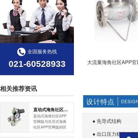
全国服务热线
大流量海角社区APP官
021-60528933
相关推荐资讯
设计特点
DESIG
直动式海角社区APP官网版与先导式海角社区APP官网版的区别
直动式海角社区APP
● 先导式结构
官网版与先导式海角
社区APP官网版的区
别是什么？HJBA8海
● 出口压力稳定、
角论坛海角社区APP