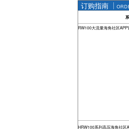
订购指南
社区APP简版下载维
前景。经过几十年的
ORD
护保养1、海角社区
发展，我国海角社区
APP简版下载应存干
APP简版下载产品已
燥通风的室内，通路
经形成十几大类，在
两端须堵塞。2、长期
企业数量和产销量两
RW100大流量海角社区AP
存放的海角社区APP
方面均在世界上排名
简版下载应定期检
靠前，但大多是小规
查，清除污物，并在
模、低层次海角社区
加工......
APP简版下载的企
业，产品也以中低端
为主。改......
HRW100系列高压海角社区