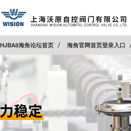
HJBA8海角论坛首页
海角官网首页登录入口
特殊定制
客户案例
Cv计算器
新闻