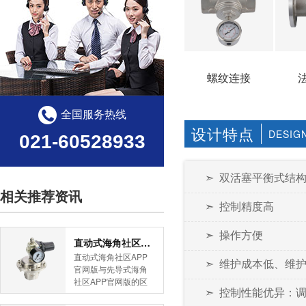
螺纹连接
全国服务热线
设计特点
DESIG
021-60528933
➣ 双活塞平衡式结
相关推荐资讯
➣ 控制精度高
➣ 操作方便
直动式海角社区APP官网版与先导式海角社区APP官网版的区别
直动式海角社区APP
➣ 维护成本低、维护
官网版与先导式海角
社区APP官网版的区
➣ 控制性能优异：调
别是什么？HJBA8海
角论坛海角社区APP