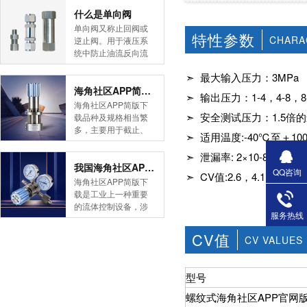
简版下载告诉您！先
什么是单向阀
导式海角社区APP官
单向阀又称止回阀或
特性参数
网版是采用控制阀体
CHARA
逆止阀。用于液压系
内的启闭件的开度来
统中防止油流反向流
调节介质的流量，将
动,或者用于气动系统
介质的压力降低，同
➣ 最大输入压力：3MPa
中防止压缩空气逆向
时借助阀后压力的作
流动。今天HJBA8海
海角社区APP简版下载的维护保养方式有哪些
➣ 输出压力：1-4，4-8，8-1
用调节启闭件的开
角论坛海角社区APP
海角社区APP简版下
度，使阀后压力保持
简版下载为您介绍一
➣ 安全测试压力：1.
载品种及规格相当繁
在一定范围内，在进
下什么是单向阀。
多，主要用于截止、
口压力不断变化的情
➣ 适用温度:-40℃至＋1
一、简介单向阀有直
导流、稳压、分流
况下，保持出口压力
通式和直角式两种。
等，用途广泛。正确
➣ 泄漏率: 2×10-8 atm cc/
在设定的范围内，保
直通式单向阀用螺纹
和有序有效的维护保
我国海角社区APP简版下载市场的现状及前景如何
QQ咨询
护其后的生活生产器
➣ CV值:2.6，4.1，6.6，11
连接安装在管路上。
养会保护海角社区
海角社区APP简版下
具。本类海角社区
直角式单向阀有螺纹
APP简版下载，使海
载是工业上一种重要
APP简版下载在管......
连接、板式连接和法
角社区APP简版下载
的流体控制设备，涉
兰连接三种形式。液
服务热线
正常发挥功能并且延
及到国民经济诸多部
控单向阀也称闭锁阀
长海角社区APP简版
门，是国民经济的发
CV值
或保压阀，它与......
CV VALUES
下载使用寿命。今天
展重要基础设备。今
HJBA8海角论坛海角
天HJBA8海角论坛海
社区APP简版下载为
角社区APP简版下载
型号
您介绍一下海角社区
带大家一起分析一下
APP简版下载的维护
我国海角社区APP简
螺纹式海角社区APP官网
保养方式。日常海角
版下载市场的现状及