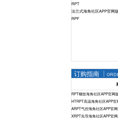
社区APP简版下载维
RPT
前景。经过几十年的
护保养1、海角社区
发展，我国海角社区
法兰式海角社区APP官网
APP简版下载应存干
APP简版下载产品已
燥通风的室内，通路
RPF
经形成十几大类，在
两端须堵塞。2、长期
企业数量和产销量两
存放的海角社区APP
方面均在世界上排名
简版下载应定期检
靠前，但大多是小规
查，清除污物，并在
模、低层次海角社区
加工......
APP简版下载的企
业，产品也以中低端
为主。改......
订购指南
ORD
RPT螺纹海角社区APP官网
HTRPT高温海角社区APP官
ARPT气控海角社区APP官
XRPT先导海角社区APP官