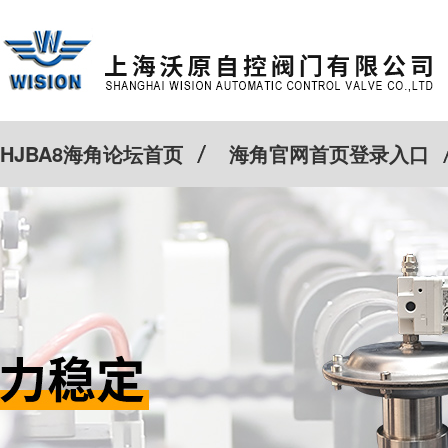
HJBA8海角论坛首页
海角官网首页登录入口
特殊定制
客户案例
Cv计算器
新闻