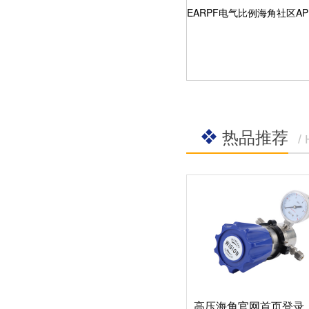
EARPF电气比例海角社区A
热品推荐
/
高压海角官网首