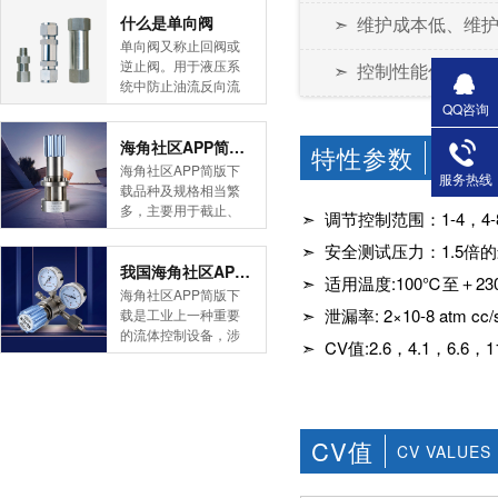
简版下载告诉您！先
什么是单向阀
➣ 维护成本低、
导式海角社区APP官
单向阀又称止回阀或
网版是采用控制阀体
逆止阀。用于液压系
➣ 控制性能优异：调
内的启闭件的开度来
统中防止油流反向流
调节介质的流量，将
动,或者用于气动系统
QQ咨询
介质的压力降低，同
中防止压缩空气逆向
时借助阀后压力的作
流动。今天HJBA8海
海角社区APP简版下载的维护保养方式有哪些
特性参数
CHARA
用调节启闭件的开
角论坛海角社区APP
海角社区APP简版下
服务热线
度，使阀后压力保持
简版下载为您介绍一
载品种及规格相当繁
在一定范围内，在进
下什么是单向阀。
多，主要用于截止、
➣ 调节控制范围：1-4，4-8
口压力不断变化的情
一、简介单向阀有直
导流、稳压、分流
况下，保持出口压力
通式和直角式两种。
➣ 安全测试压力：1.5
等，用途广泛。正确
在设定的范围内，保
直通式单向阀用螺纹
和有序有效的维护保
我国海角社区APP简版下载市场的现状及前景如何
护其后的生活生产器
➣ 适用温度:100℃至＋23
连接安装在管路上。
养会保护海角社区
海角社区APP简版下
具。本类海角社区
直角式单向阀有螺纹
APP简版下载，使海
➣ 泄漏率: 2×10-8 atm cc/
载是工业上一种重要
APP简版下载在管......
连接、板式连接和法
角社区APP简版下载
的流体控制设备，涉
兰连接三种形式。液
➣ CV值:2.6，4.1，6.6，11
正常发挥功能并且延
及到国民经济诸多部
控单向阀也称闭锁阀
长海角社区APP简版
门，是国民经济的发
或保压阀，它与......
下载使用寿命。今天
展重要基础设备。今
HJBA8海角论坛海角
天HJBA8海角论坛海
社区APP简版下载为
角社区APP简版下载
CV值
您介绍一下海角社区
CV VALUES
带大家一起分析一下
APP简版下载的维护
我国海角社区APP简
保养方式。日常海角
版下载市场的现状及