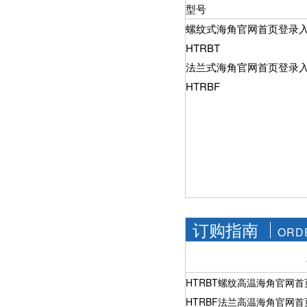
社区APP简版下载维
型号
前景。经过几十年的
护保养1、海角社区
发展，我国海角社区
螺纹式海角官网首页登录
APP简版下载应存干
APP简版下载产品已
燥通风的室内，通路
HTRBT
经形成十几大类，在
两端须堵塞。2、长期
企业数量和产销量两
法兰式海角官网首页登录
存放的海角社区APP
方面均在世界上排名
简版下载应定期检
靠前，但大多是小规
HTRBF
查，清除污物，并在
模、低层次海角社区
加工......
APP简版下载的企
业，产品也以中低端
为主。改......
订购指南
ORD
HTRBT螺纹高温海角官网
HTRBF法兰高温海角官网