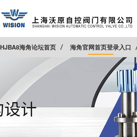
HJBA8海角论坛首页
海角官网首页登录入口
特殊定制
客户案例
Cv计算器
新闻