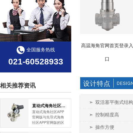
高温海角官网首页登录
全国服务热线
口
021-60528933
设计特点
DESIG
相关推荐资讯
➣ 双活塞平衡式结
直动式海角社区APP官网版与先导式海角社区APP官网版的区别
直动式海角社区APP
➣ 控制精度高
官网版与先导式海角
社区APP官网版的区
➣ 操作方便
别是什么？HJBA8海
角论坛海角社区APP