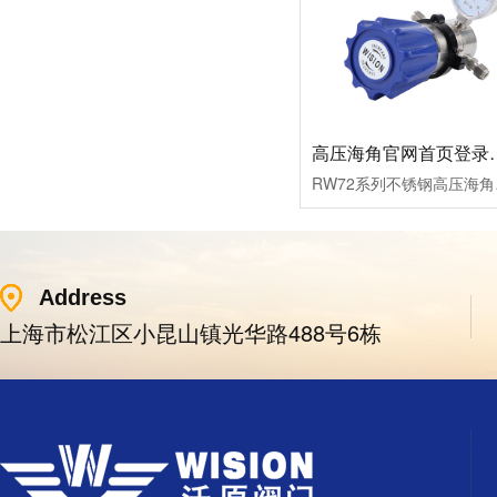
高压海角官网首
RW72系列不锈钢高压海角
Address
上海市松江区小昆山镇光华路488号6栋