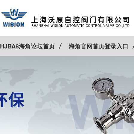
HJBA8海角论坛首页
海角官网首页登录入口
特殊定制
客户案例
Cv计算器
新闻