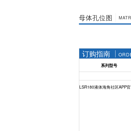
社区APP简版下载维
前景。经过几十年的
护保养1、海角社区
发展，我国海角社区
APP简版下载应存干
APP简版下载产品已
母体孔位图
MATR
燥通风的室内，通路
经形成十几大类，在
两端须堵塞。2、长期
企业数量和产销量两
存放的海角社区APP
方面均在世界上排名
简版下载应定期检
靠前，但大多是小规
查，清除污物，并在
模、低层次海角社区
加工......
APP简版下载的企
订购指南
业，产品也以中低端
ORD
为主。改......
系列型号
LSR180液体海角社区APP