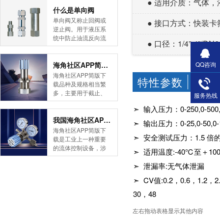
● 适用介质：气体，液
简版下载告诉您！先
什么是单向阀
导式海角社区APP官
单向阀又称止回阀或
● 接口方式：快装卡箍
网版是采用控制阀体
逆止阀。用于液压系
内的启闭件的开度来
统中防止油流反向流
● 口径：1/4”-4”
调节介质的流量，将
动,或者用于气动系统
介质的压力降低，同
中防止压缩空气逆向
时借助阀后压力的作
流动。今天HJBA8海
海角社区APP简版下载的维护保养方式有哪些
QQ咨询
用调节启闭件的开
角论坛海角社区APP
海角社区APP简版下
特性参数
度，使阀后压力保持
CHARA
简版下载为您介绍一
载品种及规格相当繁
在一定范围内，在进
下什么是单向阀。
多，主要用于截止、
服务热线
口压力不断变化的情
一、简介单向阀有直
导流、稳压、分流
况下，保持出口压力
➣ 输入压力：0-250,0-500,
通式和直角式两种。
等，用途广泛。正确
在设定的范围内，保
直通式单向阀用螺纹
和有序有效的维护保
我国海角社区APP简版下载市场的现状及前景如何
➣ 输出压力：0-25,0-50,0-1
护其后的生活生产器
连接安装在管路上。
养会保护海角社区
海角社区APP简版下
具。本类海角社区
直角式单向阀有螺纹
➣ 安全测试压力：1.5 
APP简版下载，使海
载是工业上一种重要
APP简版下载在管......
连接、板式连接和法
角社区APP简版下载
的流体控制设备，涉
➣ 适用温度:-40℃至＋1
兰连接三种形式。液
正常发挥功能并且延
及到国民经济诸多部
控单向阀也称闭锁阀
长海角社区APP简版
➣ 泄漏率:无气体泄漏
门，是国民经济的发
或保压阀，它与......
下载使用寿命。今天
展重要基础设备。今
➣ CV值:0.2，0.6，1.2，2.4
HJBA8海角论坛海角
天HJBA8海角论坛海
社区APP简版下载为
角社区APP简版下载
30，48
您介绍一下海角社区
带大家一起分析一下
APP简版下载的维护
我国海角社区APP简
左右拖动表格显示其他内容
保养方式。日常海角
版下载市场的现状及