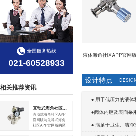
全国服务热线
液体海角社区APP官网
021-60528933
设计特点
DESIG
相关推荐资讯
● 用于低压力的液体和
直动式海角社区APP官网版与先导式海角社区APP官网版的区别
●阀体内腔及表面采用
直动式海角社区APP
官网版与先导式海角
● 满足于卫生、洁净
社区APP官网版的区
别是什么？HJBA8海
角论坛海角社区APP