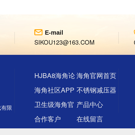
E-mail
SIKOU123@163.COM
HJBA8海角论
海角官网首页
海角社区APP
不锈钢减压器
坛首页
登录入口
卫生级海角官
产品中心
官网版
载有限
合作客户
在线留言
网首页登录入
站点地图
口