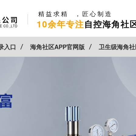
精益求精，匠心制造
10余年专注
自控海角社区
录入口
海角社区APP官网版
卫生级海角社
新闻动态
关于HJBA8海角论坛