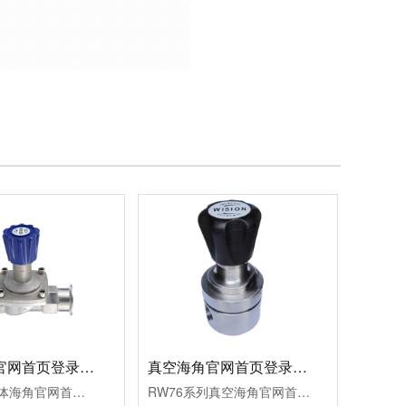
液体海角官网首页登录入口LBF 液体泄压阀LAF
真空海角官网首页登录入口RW76
LBF系列液体海角官网首页登录入口，采用膜片式结构，用于膜片压力传输，用于泵的出口,稳定压力,稳定流量，防止液体回流,也可以安装在支路中作泄压阀使用。与阻尼器配合使用，减小液体波动。
RW76系列真空海角官网首页登录入口，不锈钢膜片压力传输，压力控制准确，用于调节管道真空压力的大小，适用于标准气体、腐蚀性气体、液体等。可面板安装。