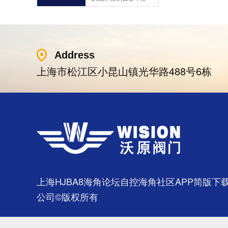
兰连接三种形式。液
正常发挥功能并且延
及到国民经济诸多部
控单向阀也称闭锁阀
长海角社区APP简版
门，是国民经济的发
或保压阀，它与......
下载使用寿命。今天
展重要基础设备。今
HJBA8海角论坛海角
天HJBA8海角论坛海
社区APP简版下载为
角社区APP简版下载
您介绍一下海角社区
带大家一起分析一下
Address
APP简版下载的维护
我国海角社区APP简
上海市松江区小昆山镇光华路488号6栋
保养方式。日常海角
版下载市场的现状及
社区APP简版下载维
前景。经过几十年的
护保养1、海角社区
发展，我国海角社区
APP简版下载应存干
APP简版下载产品已
燥通风的室内，通路
经形成十几大类，在
两端须堵塞。2、长期
企业数量和产销量两
存放的海角社区APP
方面均在世界上排名
简版下载应定期检
靠前，但大多是小规
查，清除污物，并在
模、低层次海角社区
加工......
APP简版下载的企
业，产品也以中低端
为主。改......
上海HJBA8海角论坛自控海角社区APP简版下
公司©版权所有