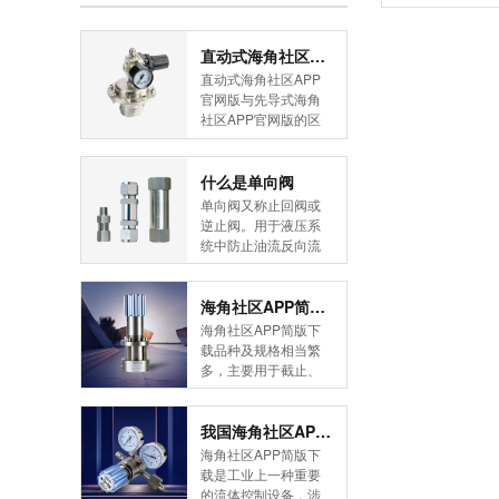
直动式海角社区APP官网版与先导式海角社区APP官网版的区别
直动式海角社区APP
官网版与先导式海角
社区APP官网版的区
别是什么？HJBA8海
角论坛海角社区APP
简版下载告诉您！先
什么是单向阀
导式海角社区APP官
单向阀又称止回阀或
网版是采用控制阀体
逆止阀。用于液压系
内的启闭件的开度来
统中防止油流反向流
调节介质的流量，将
动,或者用于气动系统
介质的压力降低，同
中防止压缩空气逆向
时借助阀后压力的作
流动。今天HJBA8海
海角社区APP简版下载的维护保养方式有哪些
用调节启闭件的开
角论坛海角社区APP
海角社区APP简版下
度，使阀后压力保持
简版下载为您介绍一
载品种及规格相当繁
在一定范围内，在进
下什么是单向阀。
多，主要用于截止、
口压力不断变化的情
一、简介单向阀有直
导流、稳压、分流
况下，保持出口压力
通式和直角式两种。
等，用途广泛。正确
在设定的范围内，保
直通式单向阀用螺纹
和有序有效的维护保
我国海角社区APP简版下载市场的现状及前景如何
护其后的生活生产器
连接安装在管路上。
养会保护海角社区
海角社区APP简版下
具。本类海角社区
直角式单向阀有螺纹
APP简版下载，使海
载是工业上一种重要
APP简版下载在管......
连接、板式连接和法
角社区APP简版下载
的流体控制设备，涉