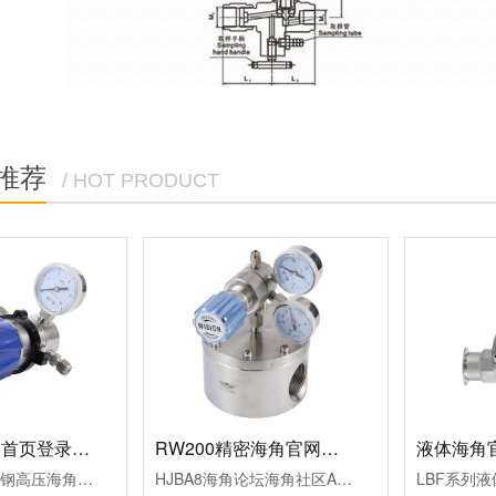
推荐
/ HOT PRODUCT
高压海角官网首页登录入口RW72
RW200精密海角官网首页登录入口
RW72系列不锈钢高压海角官网首页登录入口，不锈钢活塞压力传输，压力控制准确，用手调节上游压力，适用于纯净气体、标准气体、腐蚀性气体、液体等。
HJBA8海角论坛海角社区APP简版下载RW200精密海角官网首页登录入口的气室设计，其背压精度比弹簧式海角官网首页登录入口高5倍，可达6000Psig，精度高，稳定性好，气液两相条件下的性能优良，适用于纯净介质和腐蚀性介质。