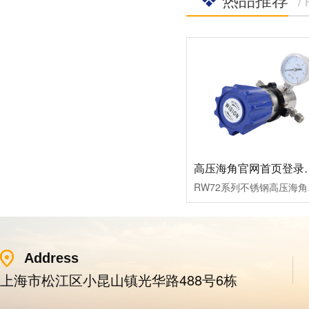
/
高压海角官网首
RW72系列不锈钢高压海角官
Address
上海市松江区小昆山镇光华路488号6栋