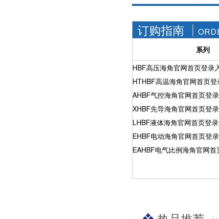
社区APP简版下载维
前景。经过几十年的
护保养1、海角社区
发展，我国海角社区
APP简版下载应存干
APP简版下载产品已
订购指南
ORD
燥通风的室内，通路
经形成十几大类，在
两端须堵塞。2、长期
企业数量和产销量两
系列
存放的海角社区APP
方面均在世界上排名
简版下载应定期检
靠前，但大多是小规
查，清除污物，并在
HBF高压海角官网首页登录
模、低层次海角社区
加工......
APP简版下载的企
HTHBF高温海角官网首页
业，产品也以中低端
AHBF气控海角官网首页登
为主。改......
XHBF先导海角官网首页登
LHBF液体海角官网首页登
EHBF电动海角官网首页登
EAHBF电气比例海角官网首
热品推荐