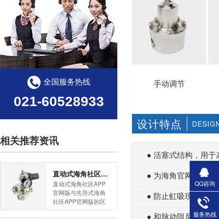
全国服务热线
手动调节
021-60528933
设计特点
DESIG
相关推荐资讯
● 活塞式结构，
直动式海角社区APP官网版与先导式海角社区APP官网版的区别
● 为海角官网首页
QQ咨询
直动式海角社区APP
官网版与先导式海角
● 防止虹吸现象的发
社区APP官网版的区
别是什么？HJBA8海
服务热线
● 和脉动阻尼器配
角论坛海角社区APP