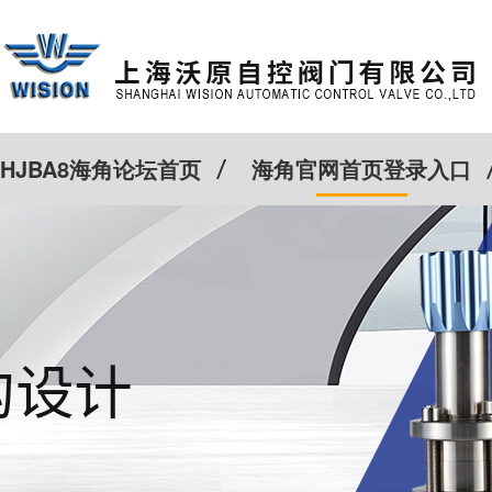
HJBA8海角论坛首页
海角官网首页登录入口
特殊定制
客户案例
Cv计算器
新闻