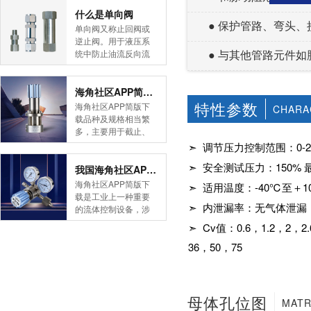
简版下载告诉您！先
什么是单向阀
● 保护管路、弯头
导式海角社区APP官
单向阀又称止回阀或
网版是采用控制阀体
逆止阀。用于液压系
内的启闭件的开度来
● 与其他管路元件
统中防止油流反向流
调节介质的流量，将
动,或者用于气动系统
介质的压力降低，同
中防止压缩空气逆向
时借助阀后压力的作
流动。今天HJBA8海
海角社区APP简版下载的维护保养方式有哪些
用调节启闭件的开
角论坛海角社区APP
特性参数
海角社区APP简版下
CHARA
度，使阀后压力保持
简版下载为您介绍一
载品种及规格相当繁
在一定范围内，在进
下什么是单向阀。
多，主要用于截止、
口压力不断变化的情
一、简介单向阀有直
导流、稳压、分流
➣ 调节压力控制范围：0-2，0-3
况下，保持出口压力
通式和直角式两种。
等，用途广泛。正确
在设定的范围内，保
直通式单向阀用螺纹
➣ 安全测试压力：150
和有序有效的维护保
我国海角社区APP简版下载市场的现状及前景如何
护其后的生活生产器
连接安装在管路上。
养会保护海角社区
海角社区APP简版下
➣ 适用温度：-40℃至
具。本类海角社区
直角式单向阀有螺纹
APP简版下载，使海
载是工业上一种重要
APP简版下载在管......
连接、板式连接和法
角社区APP简版下载
➣ 内泄漏率：无气体泄漏
的流体控制设备，涉
兰连接三种形式。液
正常发挥功能并且延
及到国民经济诸多部
➣ Cv值：0.6，1.2，2，2.6
控单向阀也称闭锁阀
长海角社区APP简版
门，是国民经济的发
或保压阀，它与......
下载使用寿命。今天
36，50，75
展重要基础设备。今
HJBA8海角论坛海角
天HJBA8海角论坛海
社区APP简版下载为
角社区APP简版下载
您介绍一下海角社区
带大家一起分析一下
APP简版下载的维护
我国海角社区APP简
母体孔位图
MATR
保养方式。日常海角
版下载市场的现状及