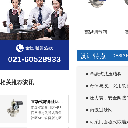
高温调节阀
全国服务热线
设计特点
DESIG
021-60528933
● 单级式减压结构
相关推荐资讯
● 母体与膜片采用软
● 压力表，安全阀接
直动式海角社区APP官网版与先导式海角社区APP官网版的区别
直动式海角社区APP
● 内设过滤网
官网版与先导式海角
社区APP官网版的区
● 可采用面板式或墙
别是什么？HJBA8海
角论坛海角社区APP