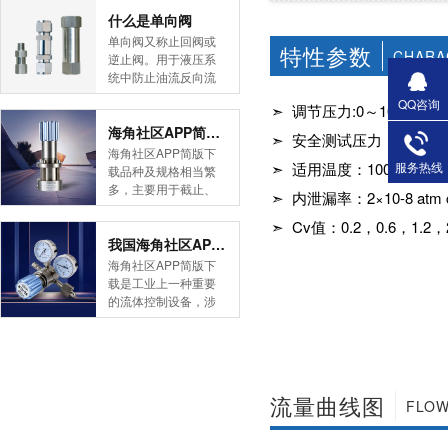
简版下载告诉您！先
什么是单向阀
导式海角社区APP官
单向阀又称止回阀或
特性参数
网版是采用控制阀体
CHARA
逆止阀。用于液压系
内的启闭件的开度来
统中防止油流反向流
调节介质的流量，将
动,或者用于气动系统
QQ咨询
介质的压力降低，同
➣ 调节压力:0～10，0～25
中防止压缩空气逆向
时借助阀后压力的作
流动。今天HJBA8海
海角社区APP简版下载的维护保养方式有哪些
➣ 安全测试压力：150
用调节启闭件的开
角论坛海角社区APP
海角社区APP简版下
度，使阀后压力保持
简版下载为您介绍一
服务热线
➣ 适用温度：100℃至
载品种及规格相当繁
在一定范围内，在进
下什么是单向阀。
多，主要用于截止、
➣ 内泄漏率：2×10-8 atm c
口压力不断变化的情
一、简介单向阀有直
导流、稳压、分流
况下，保持出口压力
通式和直角式两种。
等，用途广泛。正确
➣ Cv值：0.2，0.6，1.2，2.
在设定的范围内，保
直通式单向阀用螺纹
和有序有效的维护保
我国海角社区APP简版下载市场的现状及前景如何
护其后的生活生产器
连接安装在管路上。
养会保护海角社区
海角社区APP简版下
具。本类海角社区
直角式单向阀有螺纹
APP简版下载，使海
载是工业上一种重要
APP简版下载在管......
连接、板式连接和法
角社区APP简版下载
的流体控制设备，涉
兰连接三种形式。液
正常发挥功能并且延
及到国民经济诸多部
控单向阀也称闭锁阀
长海角社区APP简版
门，是国民经济的发
或保压阀，它与......
下载使用寿命。今天
展重要基础设备。今
HJBA8海角论坛海角
天HJBA8海角论坛海
社区APP简版下载为
角社区APP简版下载
流量曲线图
您介绍一下海角社区
FLOW
带大家一起分析一下
APP简版下载的维护
我国海角社区APP简
保养方式。日常海角
版下载市场的现状及