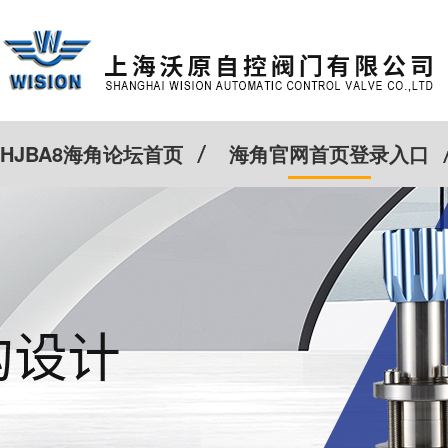
HJBA8海角论坛首页
海角官网首页登录入口
特殊定制
客户案例
Cv计算器
新闻