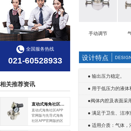
手动调节
全国服务热线
设计特点
DESIG
021-60528933
● 输出压力稳定。
相关推荐资讯
● 用于低压力的液体和气
●阀体内腔及表面采用高
直动式海角社区APP官网版与先导式海角社区APP官网版的区别
直动式海角社区APP
● 满足于卫生、洁净室
官网版与先导式海角
社区APP官网版的区
● 适用介质：气体，
别是什么？HJBA8海
角论坛海角社区APP