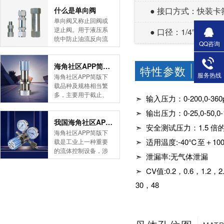
简版下载告诉您！先
什么是单向阀
● 接口方式：快装卡箍
导式海角社区APP官
单向阀又称止回阀或
网版是采用控制阀体
逆止阀。用于液压系
● 口径：1/4”-2”(
内的启闭件的开度来
统中防止油流反向流
QQ咨询
调节介质的流量，将
动,或者用于气动系统
介质的压力降低，同
中防止压缩空气逆向
时借助阀后压力的作
流动。今天HJBA8海
海角社区APP简版下载的维护保养方式有哪些
特性参数
CHARA
用调节启闭件的开
角论坛海角社区APP
服务热线
海角社区APP简版下
度，使阀后压力保持
简版下载为您介绍一
载品种及规格相当繁
在一定范围内，在进
下什么是单向阀。
多，主要用于截止、
➣ 输入压力：0-200,0-360
口压力不断变化的情
一、简介单向阀有直
导流、稳压、分流
况下，保持出口压力
通式和直角式两种。
➣ 输出压力：0-25,0-50,0-1
等，用途广泛。正确
在设定的范围内，保
直通式单向阀用螺纹
和有序有效的维护保
我国海角社区APP简版下载市场的现状及前景如何
护其后的生活生产器
➣ 安全测试压力：1.5
连接安装在管路上。
养会保护海角社区
海角社区APP简版下
具。本类海角社区
直角式单向阀有螺纹
APP简版下载，使海
➣ 适用温度:-40℃至＋1
载是工业上一种重要
APP简版下载在管......
连接、板式连接和法
角社区APP简版下载
的流体控制设备，涉
兰连接三种形式。液
➣ 泄漏率:无气体泄漏
正常发挥功能并且延
及到国民经济诸多部
控单向阀也称闭锁阀
长海角社区APP简版
门，是国民经济的发
➣ CV值:0.2，0.6，1.2，2.4
或保压阀，它与......
下载使用寿命。今天
展重要基础设备。今
30，48
HJBA8海角论坛海角
天HJBA8海角论坛海
社区APP简版下载为
角社区APP简版下载
您介绍一下海角社区
带大家一起分析一下
APP简版下载的维护
我国海角社区APP简
保养方式。日常海角
版下载市场的现状及