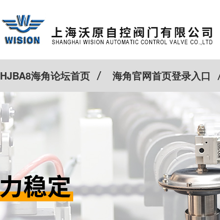
HJBA8海角论坛首页
海角官网首页登录入口
特殊定制
客户案例
Cv计算器
新闻