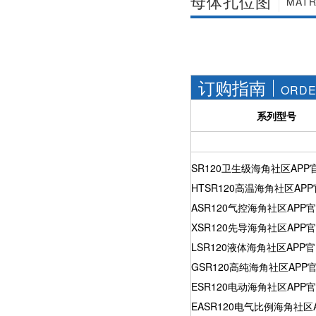
母体孔位图
MATR
社区APP简版下载维
前景。经过几十年的
护保养1、海角社区
发展，我国海角社区
APP简版下载应存干
APP简版下载产品已
燥通风的室内，通路
经形成十几大类，在
两端须堵塞。2、长期
企业数量和产销量两
存放的海角社区APP
方面均在世界上排名
订购指南
简版下载应定期检
靠前，但大多是小规
ORDE
查，清除污物，并在
模、低层次海角社区
加工......
APP简版下载的企
系列型号
业，产品也以中低端
为主。改......
SR120卫生级海角社区APP
HTSR120高温海角社区AP
ASR120气控海角社区APP
XSR120先导海角社区APP
LSR120液体海角社区APP
GSR120高纯海角社区APP
ESR120电动海角社区APP
EASR120电气比例海角社区