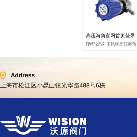
高压海角官网首
RW72系列不锈钢高压海角
Address
上海市松江区小昆山镇光华路488号6栋