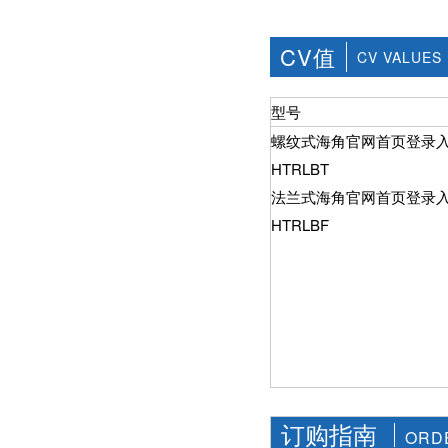
社区APP简版下载维
前景。经过几十年的
护保养1、海角社区
发展，我国海角社区
APP简版下载应存干
CV值
APP简版下载产品已
CV VALUES
燥通风的室内，通路
经形成十几大类，在
两端须堵塞。2、长期
企业数量和产销量两
存放的海角社区APP
方面均在世界上排名
型号
简版下载应定期检
靠前，但大多是小规
查，清除污物，并在
螺纹式海角官网首页登录
模、低层次海角社区
加工......
APP简版下载的企
HTRLBT
业，产品也以中低端
为主。改......
法兰式海角官网首页登录
HTRLBF
订购指南
ORD