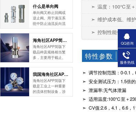
简版下载告诉您！先
什么是单向阀
➣ 温度：100℃至
导式海角社区APP官
单向阀又称止回阀或
网版是采用控制阀体
逆止阀。用于液压系
➣ 维护成本低、维
内的启闭件的开度来
统中防止油流反向流
调节介质的流量，将
动,或者用于气动系统
➣ 控制性能优异：
介质的压力降低，同
中防止压缩空气逆向
时借助阀后压力的作
流动。今天HJBA8海
海角社区APP简版下载的维护保养方式有哪些
QQ咨询
用调节启闭件的开
角论坛海角社区APP
海角社区APP简版下
度，使阀后压力保持
简版下载为您介绍一
载品种及规格相当繁
特性参数
在一定范围内，在进
CHARA
下什么是单向阀。
多，主要用于截止、
口压力不断变化的情
一、简介单向阀有直
服务热线
导流、稳压、分流
况下，保持出口压力
通式和直角式两种。
等，用途广泛。正确
在设定的范围内，保
➣ 调节控制范围：0-0.1，0-0
直通式单向阀用螺纹
和有序有效的维护保
我国海角社区APP简版下载市场的现状及前景如何
护其后的生活生产器
连接安装在管路上。
养会保护海角社区
海角社区APP简版下
➣ 安全测试压力：1.
具。本类海角社区
直角式单向阀有螺纹
APP简版下载，使海
载是工业上一种重要
APP简版下载在管......
连接、板式连接和法
➣ 泄漏率:无气体泄漏
角社区APP简版下载
的流体控制设备，涉
兰连接三种形式。液
正常发挥功能并且延
及到国民经济诸多部
➣ 适用温度:100℃至＋23
控单向阀也称闭锁阀
长海角社区APP简版
门，是国民经济的发
或保压阀，它与......
下载使用寿命。今天
➣ CV值:2.6，4.1，6.6，11
展重要基础设备。今
HJBA8海角论坛海角
天HJBA8海角论坛海
社区APP简版下载为
角社区APP简版下载
您介绍一下海角社区
带大家一起分析一下
APP简版下载的维护
我国海角社区APP简
保养方式。日常海角
版下载市场的现状及