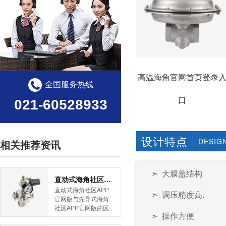
高温海角官网首页登录
全国服务热线
口
021-60528933
设计特点
DESIG
相关推荐资讯
➣ 大膜盖结构
直动式海角社区APP官网版与先导式海角社区APP官网版的区别
直动式海角社区APP
➣ 调压精度高.
官网版与先导式海角
社区APP官网版的区
➣ 操作方便
别是什么？HJBA8海
角论坛海角社区APP