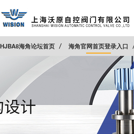
HJBA8海角论坛首页
海角官网首页登录入口
特殊定制
客户案例
Cv计算器
新闻