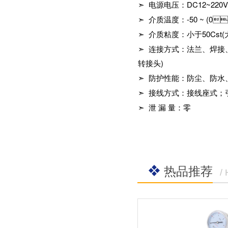
➣ 电源电压：
DC12~220V
社区APP简版下载维
前景。经过几十年的
护保养1、海角社区
发展，我国海角社区
➣ 介质温度：
-50 ~ (0
APP简版下载应存干
APP简版下载产品已
燥通风的室内，通路
➣ 介质粘度：小于
50Cst(
经形成十几大类，在
两端须堵塞。2、长期
企业数量和产销量两
➣ 连接方式：法兰、焊接
存放的海角社区APP
方面均在世界上排名
简版下载应定期检
转接头
)
靠前，但大多是小规
查，清除污物，并在
模、低层次海角社区
➣ 防护性能：防尘、防水
加工......
APP简版下载的企
业，产品也以中低端
➣ 接线方式：接线座式
为主。改......
➣ 泄 漏 量：零
热品推荐
/