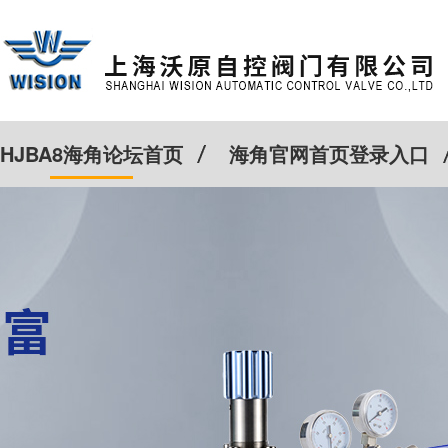
HJBA8海角论坛首页
海角官网首页登录入口
特殊定制
客户案例
Cv计算器
新闻