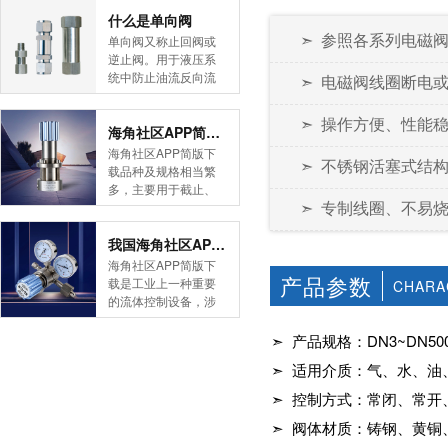
简版下载告诉您！先
什么是单向阀
导式海角社区APP官
➣ 参照各系列电磁阀
单向阀又称止回阀或
网版是采用控制阀体
逆止阀。用于液压系
内的启闭件的开度来
统中防止油流反向流
➣ 电磁阀线圈断电或烧毁
调节介质的流量，将
动,或者用于气动系统
介质的压力降低，同
中防止压缩空气逆向
➣ 操作方便、性能稳定
时借助阀后压力的作
流动。今天HJBA8海
海角社区APP简版下载的维护保养方式有哪些
用调节启闭件的开
角论坛海角社区APP
海角社区APP简版下
度，使阀后压力保持
➣ 不锈钢活塞式结构
简版下载为您介绍一
载品种及规格相当繁
在一定范围内，在进
下什么是单向阀。
多，主要用于截止、
口压力不断变化的情
一、简介单向阀有直
➣ 专制线圈、不易
导流、稳压、分流
况下，保持出口压力
通式和直角式两种。
等，用途广泛。正确
在设定的范围内，保
直通式单向阀用螺纹
和有序有效的维护保
我国海角社区APP简版下载市场的现状及前景如何
护其后的生活生产器
连接安装在管路上。
养会保护海角社区
海角社区APP简版下
具。本类海角社区
直角式单向阀有螺纹
APP简版下载，使海
产品参数
载是工业上一种重要
CHARA
APP简版下载在管......
连接、板式连接和法
角社区APP简版下载
的流体控制设备，涉
兰连接三种形式。液
正常发挥功能并且延
及到国民经济诸多部
控单向阀也称闭锁阀
长海角社区APP简版
门，是国民经济的发
➣ 产品规格：
DN3~DN50
或保压阀，它与......
下载使用寿命。今天
展重要基础设备。今
➣ 适用介质：气、水、
HJBA8海角论坛海角
天HJBA8海角论坛海
社区APP简版下载为
角社区APP简版下载
➣ 控制方式：常闭、常开
您介绍一下海角社区
带大家一起分析一下
APP简版下载的维护
➣ 阀体材质：铸钢、黄铜
我国海角社区APP简
保养方式。日常海角
版下载市场的现状及