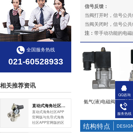
信号反馈：
当阀打开时，信号公共线
当阀关闭时，信号公共线
注：
带手动功能的电磁阀
全国服务热线
021-60528933
相关推荐资讯
QQ咨询
超
氨气(液)电磁阀
直动式海角社区APP官网版与先导式海角社区APP官网版的区别
直动式海角社区APP
服务热线
官网版与先导式海角
社区APP官网版的区
结构特点
DESIG
别是什么？HJBA8海
角论坛海角社区APP