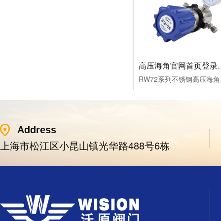
高压海角官网首
RW72系列不锈钢高压海角官
Address
上海市松江区小昆山镇光华路488号6栋