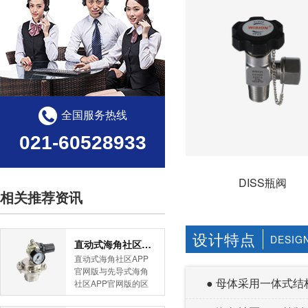
全国服务热线
021-60528933
DISS瓶阀
相关推荐资讯
设计特点
DESIG
直动式海角社区APP官网版与先导式海角社区APP官网版的区别
直动式海角社区APP
官网版与先导式海角
● 母体采用一体式结构
社区APP官网版的区
别是什么？HJBA8海
角论坛海角社区APP