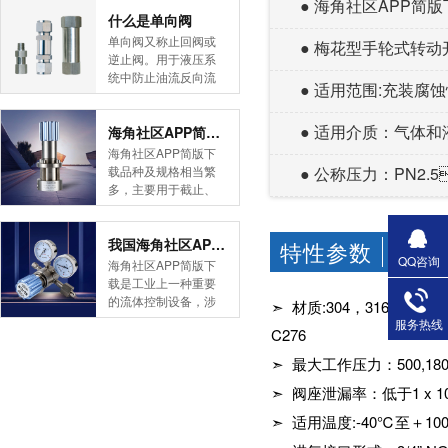
● 海角社区APP简
简版下载告诉您！先
什么是单向阀
导式海角社区APP官
单向阀又称止回阀或
● 梅花型手轮式转动
网版是采用控制阀体
逆止阀。用于液压系
内的启闭件的开度来
统中防止油流反向流
● 适用范围:充装
调节介质的流量，将
动,或者用于气动系统
介质的压力降低，同
中防止压缩空气逆向
时借助阀后压力的作
● 适用介质：
流动。今天HJBA8海
海角社区APP简版下载的维护保养方式有哪些
用调节启闭件的开
角论坛海角社区APP
海角社区APP简版下
度，使阀后压力保持
简版下载为您介绍一
载品种及规格相当繁
● 公称压力：P
在一定范围内，在进
下什么是单向阀。
多，主要用于截止、
口压力不断变化的情
一、简介单向阀有直
导流、稳压、分流
况下，保持出口压力
通式和直角式两种。
等，用途广泛。正确
在设定的范围内，保
直通式单向阀用螺纹
和有序有效的维护保
我国海角社区APP简版下载市场的现状及前景如何
特性参数
CHARA
护其后的生活生产器
连接安装在管路上。
QQ咨询
养会保护海角社区
海角社区APP简版下
具。本类海角社区
直角式单向阀有螺纹
APP简版下载，使海
载是工业上一种重要
APP简版下载在管......
连接、板式连接和法
角社区APP简版下载
的流体控制设备，涉
➣ 材质:304，316L
兰连接三种形式。液
正常发挥功能并且延
及到国民经济诸多部
服务热线
控单向阀也称闭锁阀
长海角社区APP简版
C276
门，是国民经济的发
或保压阀，它与......
下载使用寿命。今天
展重要基础设备。今
➣ 最大工作压力：500,1800
HJBA8海角论坛海角
天HJBA8海角论坛海
社区APP简版下载为
角社区APP简版下载
➣ 阀座泄漏率：低于1 x 10-9
您介绍一下海角社区
带大家一起分析一下
➣ 适用温度:-40℃至＋1
APP简版下载的维护
我国海角社区APP简
保养方式。日常海角
版下载市场的现状及