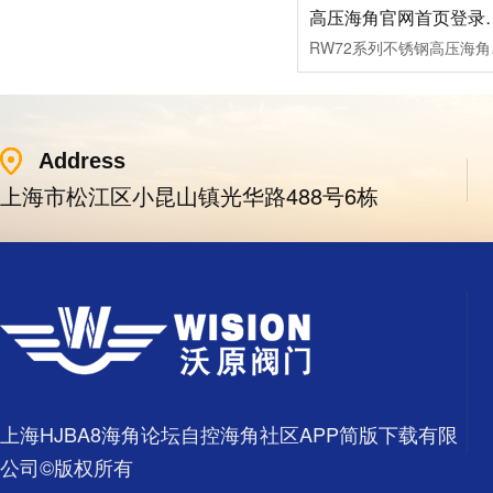
高压海角官网首
RW72系列不锈钢高压海角官
Address
上海市松江区小昆山镇光华路488号6栋
上海HJBA8海角论坛自控海角社区APP简版下载有限
公司©版权所有