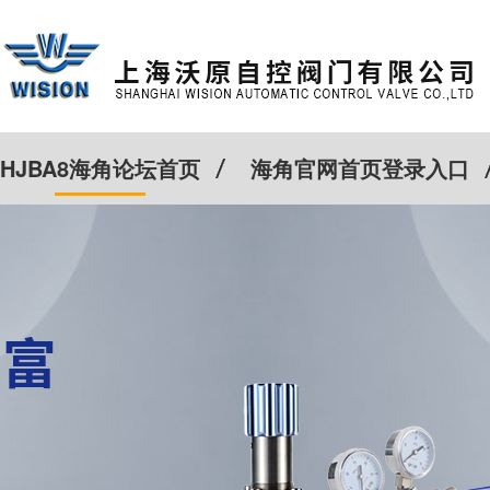
HJBA8海角论坛首页
海角官网首页登录入口
特殊定制
客户案例
Cv计算器
新闻