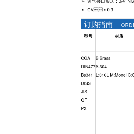
➣ 进气接口形式：3/4” NGT 
社区APP简版下载维
前景。经过几十年的
护保养1、海角社区
➣ CV：0.3
发展，我国海角社区
APP简版下载应存干
APP简版下载产品已
燥通风的室内，通路
经形成十几大类，在
订购指南
ORD
两端须堵塞。2、长期
企业数量和产销量两
存放的海角社区APP
方面均在世界上排名
简版下载应定期检
型号
材质
靠前，但大多是小规
查，清除污物，并在
模、低层次海角社区
加工......
APP简版下载的企
业，产品也以中低端
CGA
B:Brass
为主。改......
DIN477
S:304
Bs341
L:316L M:Monel C:
DISS
JIS
QF
PX